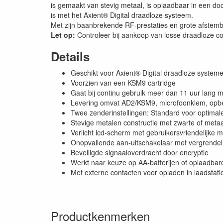
is gemaakt van stevig metaal, is oplaadbaar in een do
is met het Axient® Digital draadloze systeem.
Met zijn baanbrekende RF-prestaties en grote afstembe
Let op:
Controleer bij aankoop van losse draadloze c
Details
Geschikt voor Axient® Digital draadloze system
Voorzien van een KSM9 cartridge
Gaat bij continu gebruik meer dan 11 uur lang 
Levering omvat AD2/KSM9, microfoonklem, opberg
Twee zenderinstellingen: Standard voor optimal
Stevige metalen constructie met zwarte of metaa
Verlicht lcd-scherm met gebruikersvriendelijke
Onopvallende aan-uitschakelaar met vergrendel
Beveiligde signaaloverdracht door encryptie
Werkt naar keuze op AA-batterijen of oplaadbar
Met externe contacten voor opladen in laadstati
Productkenmerken