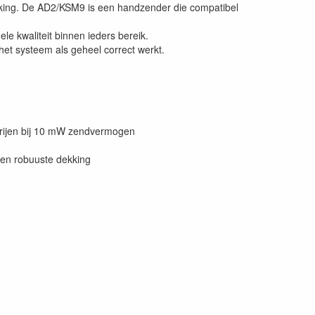
werking. De AD2/KSM9 is een handzender die compatibel
e kwaliteit binnen ieders bereik.
t systeem als geheel correct werkt.
terijen bij 10 mW zendvermogen
een robuuste dekking