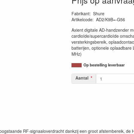
Prijs op aanvraa
Fabrikant
:
Shure
Artikelcode
:
AD2/K9B=-G56
Axient digitale AD-handzender m
cardioïde/supercardioïde omscha
versterkingsbereik, oplaadcontac
batterijen, optionele oplaadbare
MHz)
Op bestelling leverbaar
Aantal
hoogstaande RF-signaaloverdracht dankzij een groot afstembereik, de H