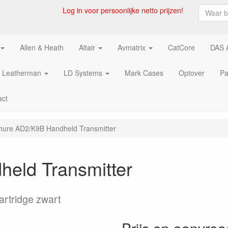
Log in voor persoonlijke netto prijzen!
Allen & Heath
Altair
Avmatrix
CatCore
DAS 
Leatherman
LD Systems
Mark Cases
Optover
Pa
act
hure AD2/K9B Handheld Transmitter
eld Transmitter
artridge zwart