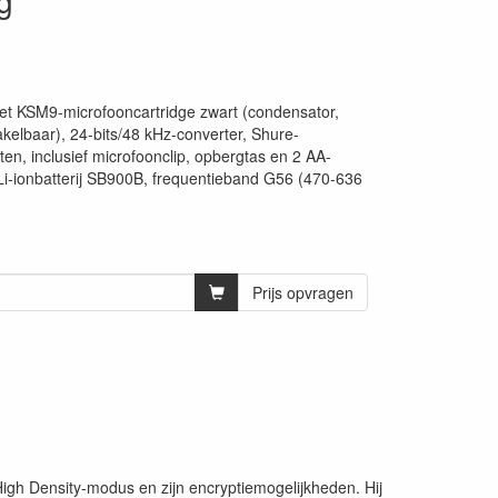
g
et KSM9-microfooncartridge zwart (condensator,
kelbaar), 24-bits/48 kHz-converter, Shure-
ten, inclusief microfoonclip, opbergtas en 2 AA-
 Li-ionbatterij SB900B, frequentieband G56 (470-636
Prijs opvragen
igh Density-modus en zijn encryptiemogelijkheden. Hij