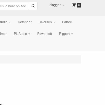
Inloggen
Zoeken
0
Audio
Defender
Diversen
Eartec
lmer
PL-Audio
Powersoft
Rigport