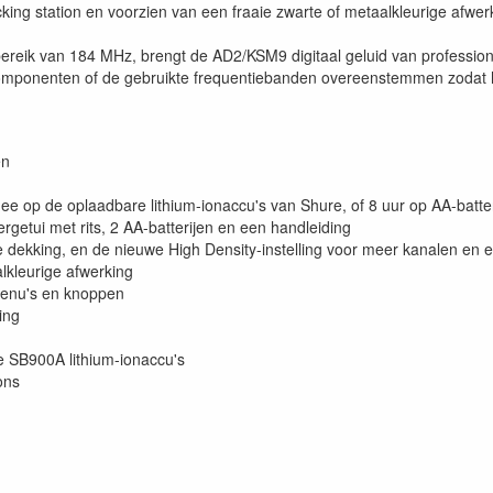
cking station en voorzien van een fraaie zwarte of metaalkleurige af
reik van 184 MHz, brengt de AD2/KSM9 digitaal geluid van professionel
omponenten of de gebruikte frequentiebanden overeenstemmen zodat he
en
mee op de oplaadbare lithium-ionaccu's van Shure, of 8 uur op AA-bat
etui met rits, 2 AA-batterijen en een handleiding
e dekking, en de nieuwe High Density-instelling voor meer kanalen en 
lkleurige afwerking
 menu's en knoppen
ing
e SB900A lithium-ionaccu's
ons