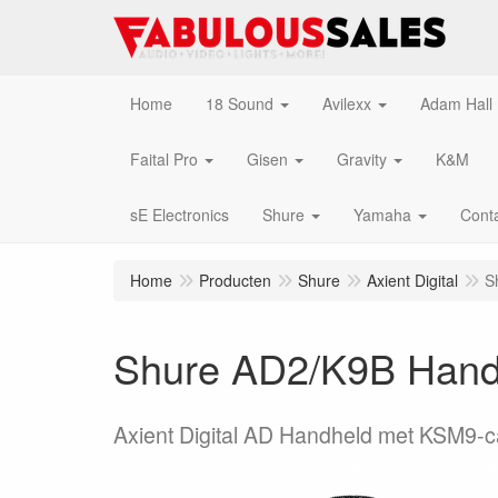
Home
18 Sound
Avilexx
Adam Hall
Faital Pro
Gisen
Gravity
K&M
sE Electronics
Shure
Yamaha
Cont
Home
Producten
Shure
Axient Digital
S
Shure AD2/K9B Handh
Axient Digital AD Handheld met KSM9-c