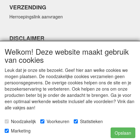
VERZENDING
Herroepingslink aanvragen
DISCLAIMER
Herroepingslink aanvragen
Welkom! Deze website maakt gebruik
van cookies
Leuk dat je onze site bezoekt. Geef hier aan welke cookies we
mogen plaatsen. De noodzakelijke cookies verzamelen geen
persoonsgegevens. De overige cookies helpen ons de site en je
CONTACTGEGEVENS
bezoekerservaring te verbeteren. Ook helpen ze ons om onze
producten beter bij je onder de aandacht te brengen. Ga je voor
Fabulous Sales
een optimaal werkende website inclusief alle voordelen? Vink dan
Grotestraat 69C
alle vakjes aan!
5141 JN Waalwijk
Noodzakelijk
Voorkeuren
Statistieken
E-mail:
info@fabuloussales.nl
Telefoon:
0416 - 33 14 13
Marketing
Opslaan