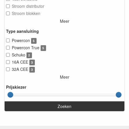
Stroom distributor
Stroom blokken
Meer
Type aansluiting
Powercon
5
Powercon True
5
Schuko
2
16A CEE
3
32A CEE
3
Meer
Prijskiezer
Zoeken