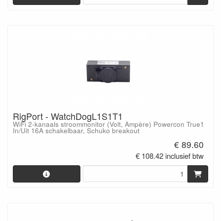
RigPort - WatchDogL1S1T1
WiFi 2-kanaals stroommonitor (Volt, Ampère) Powercon True1
In/Uit 16A schakelbaar, Schuko breakout
€ 89.60
€ 108.42 inclusief btw