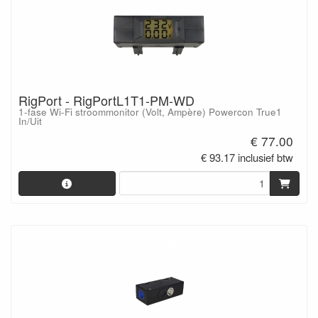
RigPort - RigPortL1T1-PM-WD
1-fase Wi-Fi stroommonitor (Volt, Ampère) Powercon True1
In/Uit
€ 77.00
€ 93.17 inclusief btw