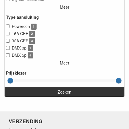
Meer
Type aansluiting
Powercon
1
16A CEE
2
32A CEE
3
DMX 3p
1
DMX 5p
5
Meer
Prijskiezer
Zoeken
VERZENDING