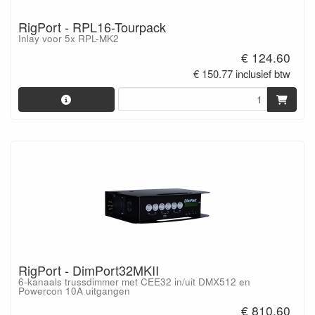
RigPort - RPL16-Tourpack
Inlay voor 5x RPL-MK2
€ 124.60
€ 150.77 inclusief btw
RigPort - DimPort32MKII
6-kanaals trussdimmer met CEE32 in/uit DMX512 en
Powercon 10A uitgangen
€ 810.60