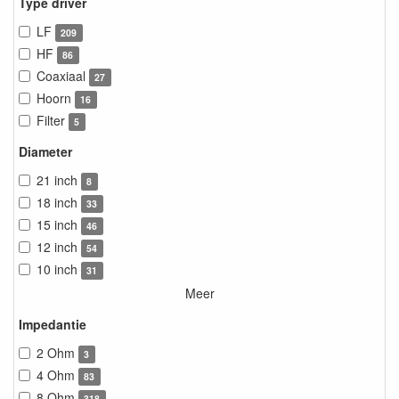
Type driver
LF
209
HF
86
Coaxiaal
27
Hoorn
16
Filter
5
Diameter
21 inch
8
18 inch
33
15 inch
46
12 inch
54
10 inch
31
Meer
Impedantie
2 Ohm
3
4 Ohm
83
8 Ohm
318