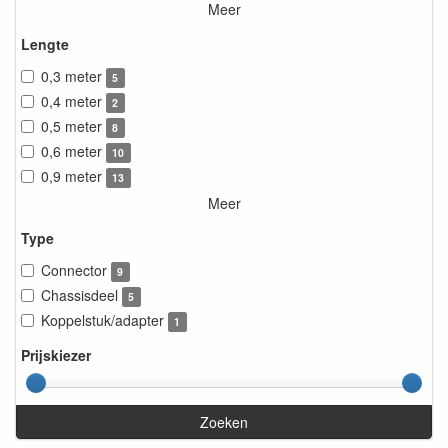
Meer
Lengte
0,3 meter
5
0,4 meter
2
0,5 meter
8
0,6 meter
10
0,9 meter
13
Meer
Type
Connector
9
Chassisdeel
5
Koppelstuk/adapter
1
Prijskiezer
Zoeken