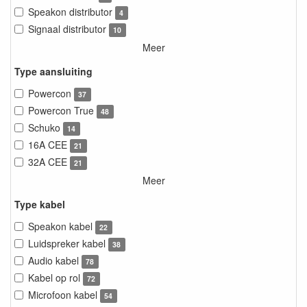
Speakon distributor
4
Signaal distributor
10
Meer
Type aansluiting
Powercon
37
Powercon True
48
Schuko
14
16A CEE
21
32A CEE
21
Meer
Type kabel
Speakon kabel
22
Luidspreker kabel
38
Audio kabel
78
Kabel op rol
72
Microfoon kabel
54