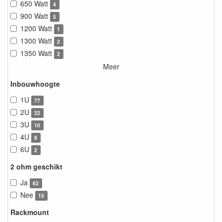
650 Watt
4
900 Watt
5
1200 Watt
1
1300 Watt
2
1350 Watt
2
Meer
Inbouwhoogte
1U
77
2U
22
3U
10
4U
8
6U
2
2 ohm geschikt
Ja
62
Nee
15
Rackmount