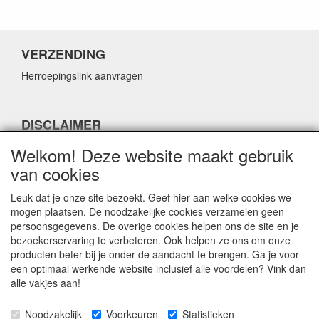
VERZENDING
Herroepingslink aanvragen
DISCLAIMER
Herroepingslink aanvragen
Welkom! Deze website maakt gebruik
van cookies
Leuk dat je onze site bezoekt. Geef hier aan welke cookies we
mogen plaatsen. De noodzakelijke cookies verzamelen geen
persoonsgegevens. De overige cookies helpen ons de site en je
CONTACTGEGEVENS
bezoekerservaring te verbeteren. Ook helpen ze ons om onze
producten beter bij je onder de aandacht te brengen. Ga je voor
Fabulous Sales
een optimaal werkende website inclusief alle voordelen? Vink dan
Grotestraat 69C
alle vakjes aan!
5141 JN Waalwijk
Noodzakelijk
Voorkeuren
Statistieken
E-mail:
info@fabuloussales.nl