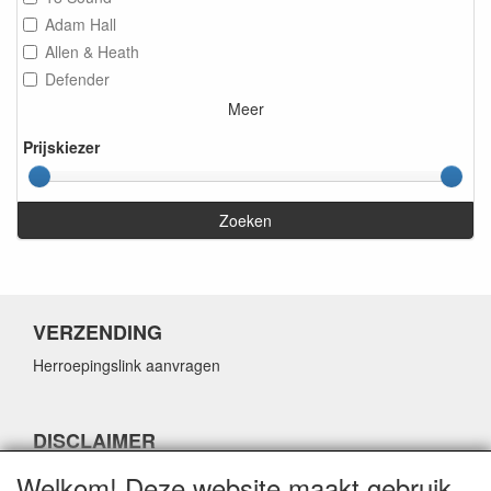
Adam Hall
Allen & Heath
Defender
Meer
Prijskiezer
Zoeken
VERZENDING
Herroepingslink aanvragen
DISCLAIMER
Herroepingslink aanvragen
Welkom! Deze website maakt gebruik