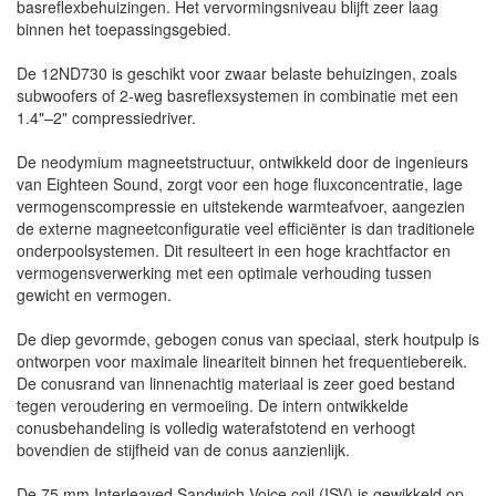
basreflexbehuizingen. Het vervormingsniveau blijft zeer laag
binnen het toepassingsgebied.
De 12ND730 is geschikt voor zwaar belaste behuizingen, zoals
subwoofers of 2-weg basreflexsystemen in combinatie met een
1.4"–2" compressiedriver.
De neodymium magneetstructuur, ontwikkeld door de ingenieurs
van Eighteen Sound, zorgt voor een hoge fluxconcentratie, lage
vermogenscompressie en uitstekende warmteafvoer, aangezien
de externe magneetconfiguratie veel efficiënter is dan traditionele
onderpoolsystemen. Dit resulteert in een hoge krachtfactor en
vermogensverwerking met een optimale verhouding tussen
gewicht en vermogen.
De diep gevormde, gebogen conus van speciaal, sterk houtpulp is
ontworpen voor maximale lineariteit binnen het frequentiebereik.
De conusrand van linnenachtig materiaal is zeer goed bestand
tegen veroudering en vermoeiing. De intern ontwikkelde
conusbehandeling is volledig waterafstotend en verhoogt
bovendien de stijfheid van de conus aanzienlijk.
De 75 mm Interleaved Sandwich Voice coil (ISV) is gewikkeld op