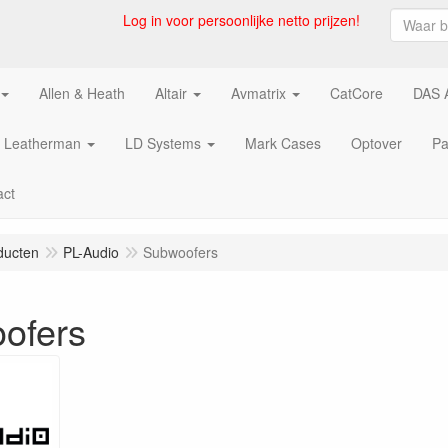
Log in voor persoonlijke netto prijzen!
Allen & Heath
Altair
Avmatrix
CatCore
DAS 
Leatherman
LD Systems
Mark Cases
Optover
Pa
act
ducten
PL-Audio
Subwoofers
ofers