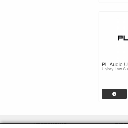
PL Audio U
Uniray Low Su
VERZENDING
DISC