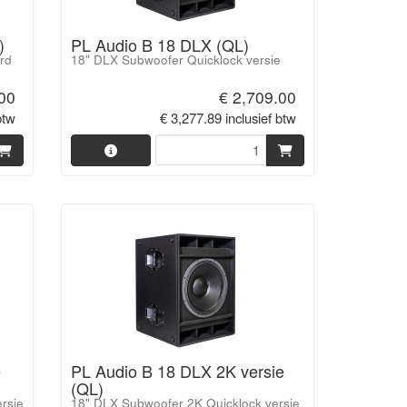
)
PL Audio B 18 DLX (QL)
rd
18" DLX Subwoofer Quicklock versie
.00
€ 2,709.00
btw
€ 3,277.89 inclusief btw
e
PL Audio B 18 DLX 2K versie
(QL)
rsie
18" DLX Subwoofer 2K Quicklock versie