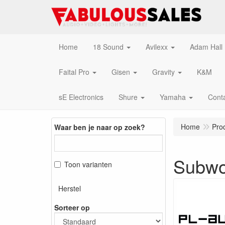
Home
18 Sound
Avilexx
Adam Hall
Faital Pro
Gisen
Gravity
K&M
sE Electronics
Shure
Yamaha
Cont
Home
Pro
Waar ben je naar op zoek?
Subwo
Toon varianten
Herstel
Sorteer op