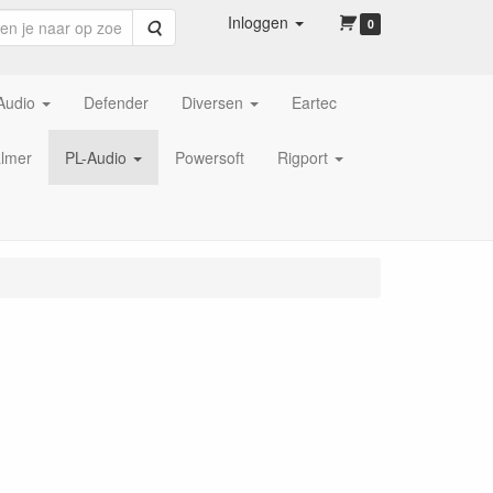
Inloggen
Zoeken
0
Audio
Defender
Diversen
Eartec
lmer
PL-Audio
Powersoft
Rigport