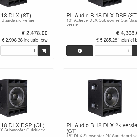
 18 DLX (ST)
PL Audio B 18 DLX DSP (ST
 Standaard versie
18" Actieve DLX Subwoofer Standaa
versie
€ 2,478.00
€ 4,368
€ 2,998.38 inclusief btw
€ 5,285.28 inclusief 
 18 DLX DSP (QL)
PL Audio B 18 DLX 2k versi
(ST)
LX Subwoofer Quicklock
18" DLX Subwoofer 2K Standaard ve