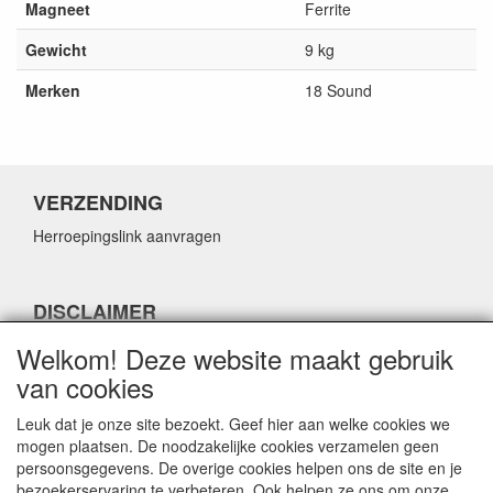
Magneet
Ferrite
Gewicht
9 kg
Merken
18 Sound
VERZENDING
Herroepingslink aanvragen
DISCLAIMER
Herroepingslink aanvragen
Welkom! Deze website maakt gebruik
van cookies
Leuk dat je onze site bezoekt. Geef hier aan welke cookies we
mogen plaatsen. De noodzakelijke cookies verzamelen geen
persoonsgegevens. De overige cookies helpen ons de site en je
CONTACTGEGEVENS
bezoekerservaring te verbeteren. Ook helpen ze ons om onze