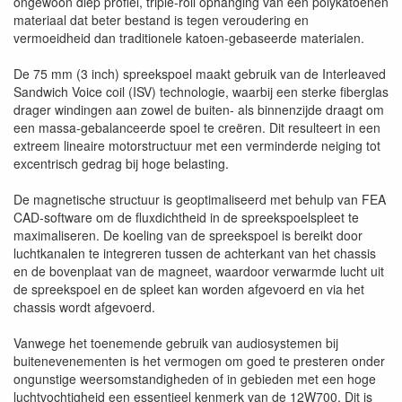
ongewoon diep profiel, triple-roll ophanging van een polykatoenen
materiaal dat beter bestand is tegen veroudering en
vermoeidheid dan traditionele katoen-gebaseerde materialen.
De 75 mm (3 inch) spreekspoel maakt gebruik van de Interleaved
Sandwich Voice coil (ISV) technologie, waarbij een sterke fiberglas
drager windingen aan zowel de buiten- als binnenzijde draagt om
een massa-gebalanceerde spoel te creëren. Dit resulteert in een
extreem lineaire motorstructuur met een verminderde neiging tot
excentrisch gedrag bij hoge belasting.
De magnetische structuur is geoptimaliseerd met behulp van FEA
CAD-software om de fluxdichtheid in de spreekspoelspleet te
maximaliseren. De koeling van de spreekspoel is bereikt door
luchtkanalen te integreren tussen de achterkant van het chassis
en de bovenplaat van de magneet, waardoor verwarmde lucht uit
de spreekspoel en de spleet kan worden afgevoerd en via het
chassis wordt afgevoerd.
Vanwege het toenemende gebruik van audiosystemen bij
buitenevenementen is het vermogen om goed te presteren onder
ongunstige weersomstandigheden of in gebieden met een hoge
luchtvochtigheid een essentieel kenmerk van de 12W700. Dit is