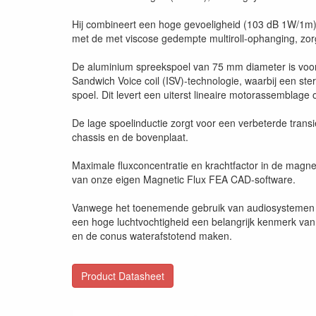
Hij combineert een hoge gevoeligheid (103 dB 1W/1m)
met de met viscose gedempte multiroll-ophanging, zor
De aluminium spreekspoel van 75 mm diameter is voor
Sandwich Voice coil (ISV)-technologie, waarbij een st
spoel. Dit levert een uiterst lineaire motorassemblage
De lage spoelinductie zorgt voor een verbeterde trans
chassis en de bovenplaat.
Maximale fluxconcentratie en krachtfactor in de magn
van onze eigen Magnetic Flux FEA CAD-software.
Vanwege het toenemende gebruik van audiosystemen b
een hoge luchtvochtigheid een belangrijk kenmerk van
en de conus waterafstotend maken.
Product Datasheet