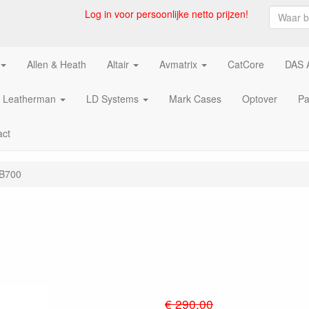
Log in voor persoonlijke netto prijzen!
Allen & Heath
Altair
Avmatrix
CatCore
DAS 
Leatherman
LD Systems
Mark Cases
Optover
Pa
act
B700
€ 290.00