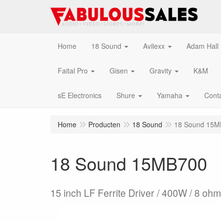
Home
18 Sound
Avilexx
Adam Hall
Faital Pro
Gisen
Gravity
K&M
sE Electronics
Shure
Yamaha
Cont
Home
Producten
18 Sound
18 Sound 15M
18 Sound 15MB700
15 inch LF Ferrite Driver / 400W / 8 ohm