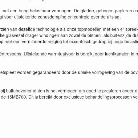
 met een hoog belastbaar vermogen. De gladde, gebogen papieren con
gt voor uitstekende conusdemping en controle over de uitslag.
zien van dezelfde technologie als onze topmodellen met een 4" spreek
erke glasvezel drager windingen aan zowel de binnen- als buitenzijde d
 op met een verminderde neiging tot excentrisch gedrag bij hoge belasti
iëntrespons. Uitstekende warmteafvoer is bereikt door luchtkanalen in 
eetspleet worden gegarandeerd door de unieke vormgeving van de bove
ij buitenevenementen is het vermogen om goed te presteren onder o
 de 15MB700. Dit is bereikt door exclusieve behandelingsprocessen v