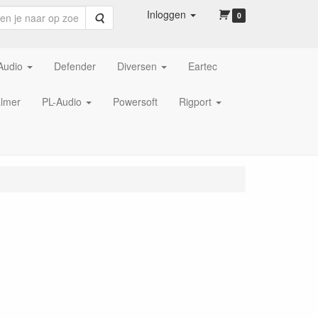
Inloggen
Zoeken
0
Audio
Defender
Diversen
Eartec
lmer
PL-Audio
Powersoft
Rigport