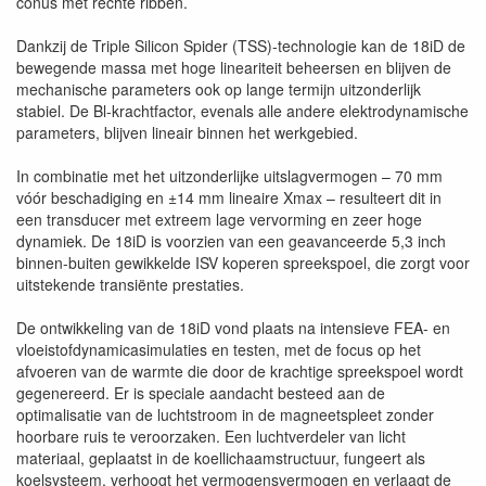
conus met rechte ribben.
Dankzij de Triple Silicon Spider (TSS)-technologie kan de 18iD de
bewegende massa met hoge lineariteit beheersen en blijven de
mechanische parameters ook op lange termijn uitzonderlijk
stabiel. De Bl-krachtfactor, evenals alle andere elektrodynamische
parameters, blijven lineair binnen het werkgebied.
In combinatie met het uitzonderlijke uitslagvermogen – 70 mm
vóór beschadiging en ±14 mm lineaire Xmax – resulteert dit in
een transducer met extreem lage vervorming en zeer hoge
dynamiek. De 18iD is voorzien van een geavanceerde 5,3 inch
binnen-buiten gewikkelde ISV koperen spreekspoel, die zorgt voor
uitstekende transiënte prestaties.
De ontwikkeling van de 18iD vond plaats na intensieve FEA- en
vloeistofdynamicasimulaties en testen, met de focus op het
afvoeren van de warmte die door de krachtige spreekspoel wordt
gegenereerd. Er is speciale aandacht besteed aan de
optimalisatie van de luchtstroom in de magneetspleet zonder
hoorbare ruis te veroorzaken. Een luchtverdeler van licht
materiaal, geplaatst in de koellichaamstructuur, fungeert als
koelsysteem, verhoogt het vermogensvermogen en verlaagt de