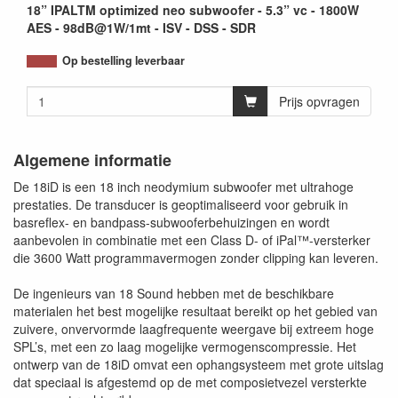
18” IPALTM optimized neo subwoofer - 5.3” vc - 1800W
AES - 98dB@1W/1mt - ISV - DSS - SDR
Op bestelling leverbaar
Prijs opvragen
Algemene informatie
De 18iD is een 18 inch neodymium subwoofer met ultrahoge
prestaties. De transducer is geoptimaliseerd voor gebruik in
basreflex- en bandpass-subwooferbehuizingen en wordt
aanbevolen in combinatie met een Class D- of iPal™-versterker
die 3600 Watt programmavermogen zonder clipping kan leveren.
De ingenieurs van 18 Sound hebben met de beschikbare
materialen het best mogelijke resultaat bereikt op het gebied van
zuivere, onvervormde laagfrequente weergave bij extreem hoge
SPL’s, met een zo laag mogelijke vermogenscompressie. Het
ontwerp van de 18iD omvat een ophangsysteem met grote uitslag
dat speciaal is afgestemd op de met composietvezel versterkte