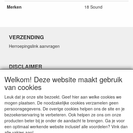
Merken
18 Sound
VERZENDING
Herroepingslink aanvragen
DISCLAIMER
Herroepingslink aanvragen
Welkom! Deze website maakt gebruik
van cookies
Leuk dat je onze site bezoekt. Geef hier aan welke cookies we
mogen plaatsen. De noodzakelijke cookies verzamelen geen
persoonsgegevens. De overige cookies helpen ons de site en je
CONTACTGEGEVENS
bezoekerservaring te verbeteren. Ook helpen ze ons om onze
producten beter bij je onder de aandacht te brengen. Ga je voor
Fabulous Sales
een optimaal werkende website inclusief alle voordelen? Vink dan
Grotestraat 69C
alle vakjes aan!