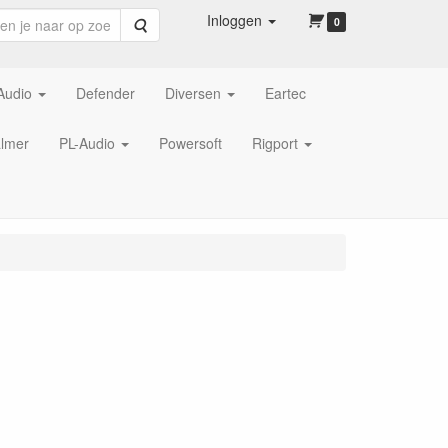
Inloggen
Zoeken
0
Audio
Defender
Diversen
Eartec
lmer
PL-Audio
Powersoft
Rigport