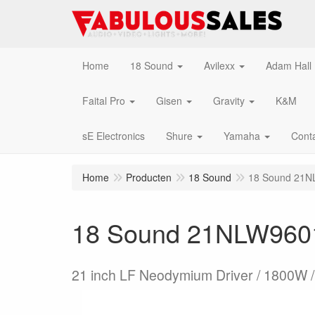
Home
18 Sound
Avilexx
Adam Hall
Faital Pro
Gisen
Gravity
K&M
sE Electronics
Shure
Yamaha
Cont
Home
Producten
18 Sound
18 Sound 21
18 Sound 21NLW96
21 inch LF Neodymium Driver / 1800W 