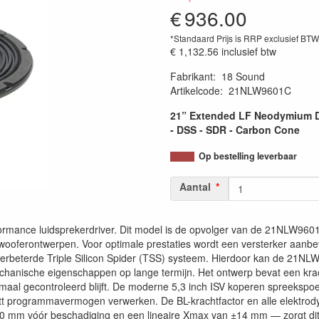
€
936.00
*Standaard Prijs is RRP exclusief BT
€ 1,132.56
inclusief btw
Fabrikant
:
18 Sound
Artikelcode
:
21NLW9601C
21” Extended LF Neodymium Dr
- DSS - SDR - Carbon Cone
Op bestelling leverbaar
Aantal
ance luidsprekerdriver. Dit model is de opvolger van de 21NLW9601 s
wooferontwerpen. Voor optimale prestaties wordt een versterker aan
et verbeterde Triple Silicon Spider (TSS) systeem. Hierdoor kan de 
 mechanische eigenschappen op lange termijn. Het ontwerp bevat een kr
maal gecontroleerd blijft. De moderne 5,3 inch ISV koperen spreekspoel
t programmavermogen verwerken. De BL-krachtfactor en alle elektrody
70 mm vóór beschadiging en een lineaire Xmax van ±14 mm — zorgt di