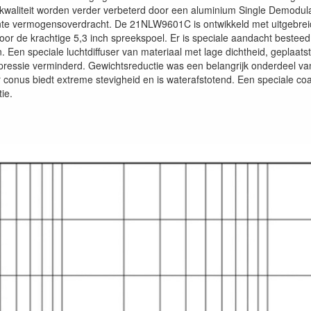
kwaliteit worden verder verbeterd door een aluminium Single Demodula
nte vermogensoverdracht. De 21NLW9601C is ontwikkeld met uitgebreide
r de krachtige 5,3 inch spreekspoel. Er is speciale aandacht besteed
. Een speciale luchtdiffuser van materiaal met lage dichtheid, geplaatst
essie verminderd. Gewichtsreductie was een belangrijk onderdeel va
r conus biedt extreme stevigheid en is waterafstotend. Een speciale co
ie.