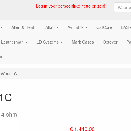
Log in voor persoonlijke netto prijzen!
Allen & Heath
Altair
Avmatrix
CatCore
DAS 
Leatherman
LD Systems
Mark Cases
Optover
Pa
act
NLW9601C
01C
/ 4 ohm
€ 1,440.00