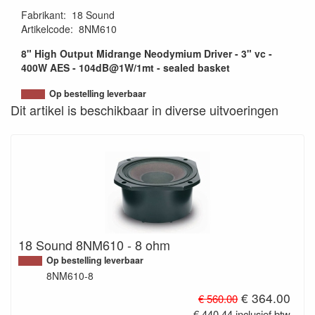
Fabrikant
:
18 Sound
Artikelcode
:
8NM610
8" High Output Midrange Neodymium Driver - 3" vc -
400W AES - 104dB@1W/1mt - sealed basket
Op bestelling leverbaar
Dit artikel is beschikbaar in diverse uitvoeringen
18 Sound 8NM610 - 8 ohm
Op bestelling leverbaar
8NM610-8
€ 364.00
€ 560.00
€ 440.44 inclusief btw