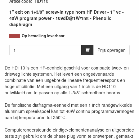
Artikelcode
:
HD110
1” exit on 1+3/8" screw-in type horn HF Driver - 1" vc -
40W program power - 109dB@1W/1mt - Phenolic
diaphragm
Op bestelling leverbaar
Prijs opvragen
De HD110 is een HF-eenheid geschikt voor compacte twee- en
drieweg lichte systemen. Het levert een ongeëvenaarde
combinatie van een uitgebreide lineaire frequentierespons en
hoge efficiëntie. Met een uitgang van 1 inch is de HD110
ontwikkeld om te passen op alle 1-3/8” schroefbare hoorns.
De fenolische diafragma-eenheid met een 1 inch randgewikkelde
aluminium spreekspoel kan tot 40W continu programmavermogen
aan bij temperaturen tot 250°C.
Computerondersteunde eindige-elementenanalyse en uitgebreide
tests zijn gebruikt om de phase plug vorm te ontwerpen, gemaakt