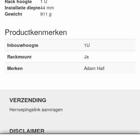
Rack hoogte
1 U
Installatie diepte
44 mm
Gewicht
911 g
Productkenmerken
Inbouwhoogte
1U
Rackmount
Ja
Merken
Adam Hall
VERZENDING
Herroepingslink aanvragen
DISCLAIMER