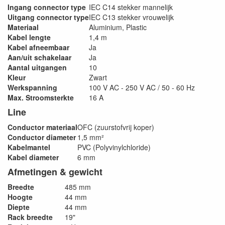
Ingang connector type
IEC C14 stekker mannelijk
Uitgang connector type
IEC C13 stekker vrouwelijk
Materiaal
Aluminium, Plastic
Kabel lengte
1,4 m
Kabel afneembaar
Ja
Aan/uit schakelaar
Ja
Aantal uitgangen
10
Kleur
Zwart
Werkspanning
100 V AC - 250 V AC / 50 - 60 Hz
Max. Stroomsterkte
16 A
Line
Conductor materiaal
OFC (zuurstofvrij koper)
Conductor diameter
1,5 mm²
Kabelmantel
PVC (Polyvinylchloride)
Kabel diameter
6 mm
Afmetingen & gewicht
Breedte
485 mm
Hoogte
44 mm
Diepte
44 mm
Rack breedte
19"