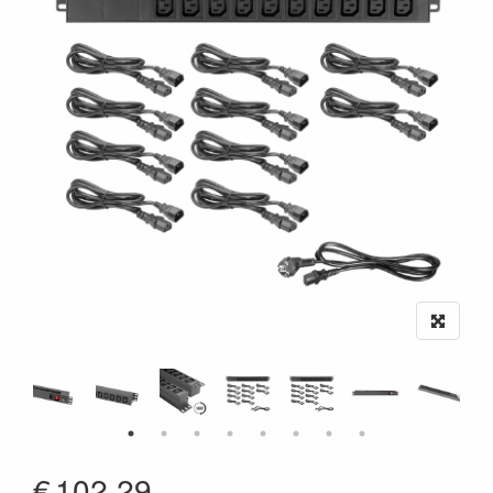
€
102.29