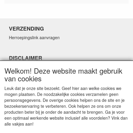
VERZENDING
Herroepingslink aanvragen
DISCLAIMER
Herroepingslink aanvragen
Welkom! Deze website maakt gebruik
van cookies
Leuk dat je onze site bezoekt. Geef hier aan welke cookies we
mogen plaatsen. De noodzakelijke cookies verzamelen geen
persoonsgegevens. De overige cookies helpen ons de site en je
CONTACTGEGEVENS
bezoekerservaring te verbeteren. Ook helpen ze ons om onze
producten beter bij je onder de aandacht te brengen. Ga je voor
Fabulous Sales
een optimaal werkende website inclusief alle voordelen? Vink dan
Grotestraat 69C
alle vakjes aan!
5141 JN Waalwijk