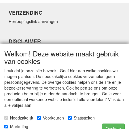
VERZENDING
Herroepingslink aanvragen
DISCLAIMER
Herroepingslink aanvragen
Welkom! Deze website maakt gebruik
van cookies
Leuk dat je onze site bezoekt. Geef hier aan welke cookies we
mogen plaatsen. De noodzakelijke cookies verzamelen geen
persoonsgegevens. De overige cookies helpen ons de site en je
CONTACTGEGEVENS
bezoekerservaring te verbeteren. Ook helpen ze ons om onze
producten beter bij je onder de aandacht te brengen. Ga je voor
Fabulous Sales
een optimaal werkende website inclusief alle voordelen? Vink dan
Grotestraat 69C
alle vakjes aan!
5141 JN Waalwijk
Noodzakelijk
Voorkeuren
Statistieken
E-mail:
info@fabuloussales.nl
Telefoon:
0416 - 33 14 13
Marketing
Opslaan