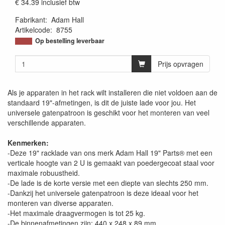
€ 34.39
inclusief btw
Fabrikant
:
Adam Hall
Artikelcode
:
8755
Op bestelling leverbaar
Prijs opvragen
Als je apparaten in het rack wilt installeren die niet voldoen aan de
standaard 19"-afmetingen, is dit de juiste lade voor jou. Het
universele gatenpatroon is geschikt voor het monteren van veel
verschillende apparaten.
Kenmerken:
-Deze 19" racklade van ons merk Adam Hall 19" Parts® met een
verticale hoogte van 2 U is gemaakt van poedergecoat staal voor
maximale robuustheid.
-De lade is de korte versie met een diepte van slechts 250 mm.
-Dankzij het universele gatenpatroon is deze ideaal voor het
monteren van diverse apparaten.
-Het maximale draagvermogen is tot 25 kg.
-De binnenafmetingen zijn: 440 x 248 x 89 mm.