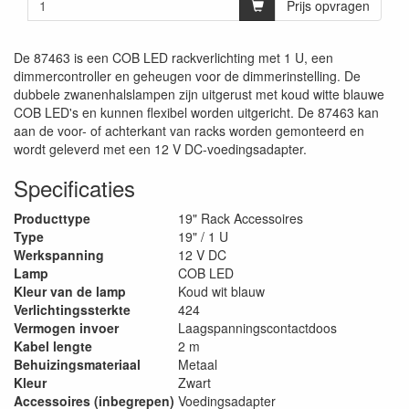
Prijs opvragen
De 87463 is een COB LED rackverlichting met 1 U, een
dimmercontroller en geheugen voor de dimmerinstelling. De
dubbele zwanenhalslampen zijn uitgerust met koud witte blauwe
COB LED's en kunnen flexibel worden uitgericht. De 87463 kan
aan de voor- of achterkant van racks worden gemonteerd en
wordt geleverd met een 12 V DC-voedingsadapter.
Specificaties
Producttype
19" Rack Accessoires
Type
19" / 1 U
Werkspanning
12 V DC
Lamp
COB LED
Kleur van de lamp
Koud wit blauw
Verlichtingssterkte
424
Vermogen invoer
Laagspanningscontactdoos
Kabel lengte
2 m
Behuizingsmateriaal
Metaal
Kleur
Zwart
Accessoires (inbegrepen)
Voedingsadapter