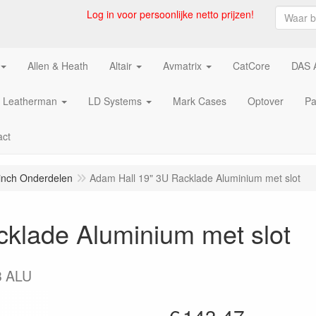
Log in voor persoonlijke netto prijzen!
Allen & Heath
Altair
Avmatrix
CatCore
DAS 
Leatherman
LD Systems
Mark Cases
Optover
Pa
act
inch Onderdelen
Adam Hall 19" 3U Racklade Aluminium met slot
klade Aluminium met slot
3 ALU