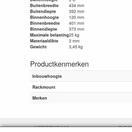
Buitenbreedte
434 mm
Buitendiepte
392 mm
Binnenhoogte
120 mm
Binnenbreedte
401 mm
Binnendiepte
373 mm
Maximale belasting
25 kg
Materiaaldikte
2 mm
Gewicht
3,45 kg
Productkenmerken
Inbouwhoogte
Rackmount
Merken
VERZENDING
DISC