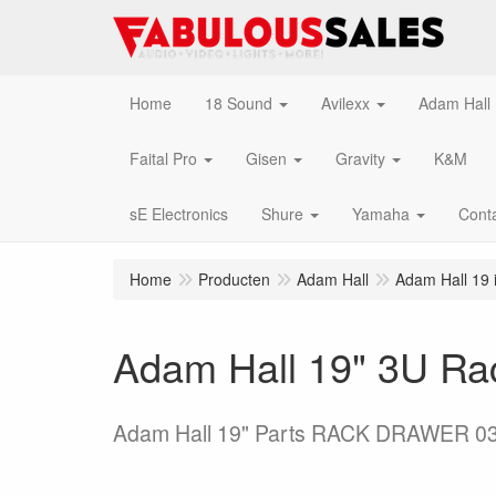
Home
18 Sound
Avilexx
Adam Hall
Faital Pro
Gisen
Gravity
K&M
sE Electronics
Shure
Yamaha
Cont
Home
Producten
Adam Hall
Adam Hall 19 
Adam Hall 19" 3U Rac
Adam Hall 19" Parts RACK DRAWER 0