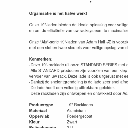
Organisatie is het halve werk!
Onze 19"-laden bieden de ideale oplossing voor veilige
en om de efficiëntie van uw racksysteem te maximalis
Onze "Alu"-serie 19"-laden van Adam Hall¬Æ is voorzien
met een slot en twee sleutels voor veilige opslag van 
Kenmerken:
-Deze 19"-racklade uit onze STANDARD SERIES met een
-Alle STANDARD-producten zijn voorzien van een klep o
vervoer van uw rack. Deze lade is ook uitgerust met e
-Dankzij de snelontgrendeling is de lade zeer snel af
-De lade heeft een volledig uittrekbare geleider.
-Deze rackladen zijn ontworpen en ontwikkeld door Ada
Producttype
19" Racklades
Materiaal
Aluminium
Oppervlak
Poedergecoat
Kleur
Zwart
Buitenhoogte
3 U