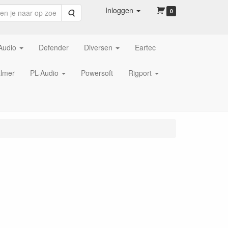
Inloggen
Zoeken
0
Audio
Defender
Diversen
Eartec
lmer
PL-Audio
Powersoft
Rigport