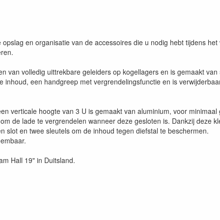
 opslag en organisatie van de accessoires die u nodig hebt tijdens he
eren.
 van volledig uittrekbare geleiders op kogellagers en is gemaakt van st
de inhoud, een handgreep met vergrendelingsfunctie en is verwijderbaar
 verticale hoogte van 3 U is gemaakt van aluminium, voor minimaal ge
m de lade te vergrendelen wanneer deze gesloten is. Dankzij deze kle
en slot en twee sleutels om de inhoud tegen diefstal te beschermen.
neembaar.
m Hall 19" in Duitsland.