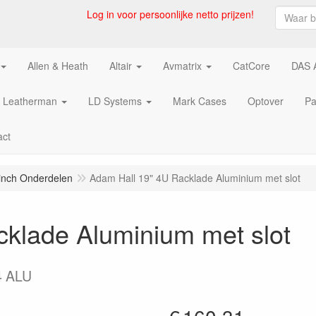
Log in voor persoonlijke netto prijzen!
Allen & Heath
Altair
Avmatrix
CatCore
DAS 
Leatherman
LD Systems
Mark Cases
Optover
Pa
act
inch Onderdelen
Adam Hall 19" 4U Racklade Aluminium met slot
klade Aluminium met slot
4 ALU