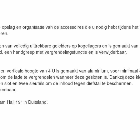
 opslag en organisatie van de accessoires die u nodig hebt tijdens he
seren.
 van volledig uittrekbare geleiders op kogellagers en is gemaakt van 
ud, een handgreep met vergrendelingsfunctie en is verwijderbaar.
 verticale hoogte van 4 U is gemaakt van aluminium, voor minimaal ge
m de lade te vergrendelen wanneer deze gesloten is. Dankzij deze kle
en slot en twee sleutels om de inhoud tegen diefstal te beschermen.
neembaar.
m Hall 19" in Duitsland.