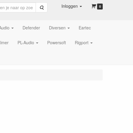
Inloggen
Zoeken
0
Audio
Defender
Diversen
Eartec
lmer
PL-Audio
Powersoft
Rigport