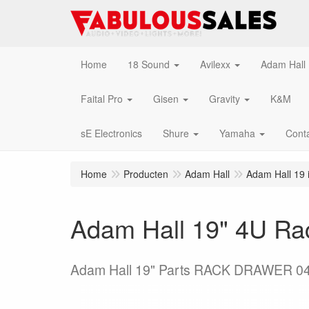
Home
18 Sound
Avilexx
Adam Hall
Faital Pro
Gisen
Gravity
K&M
sE Electronics
Shure
Yamaha
Cont
Home
Producten
Adam Hall
Adam Hall 19 
Adam Hall 19" 4U Rac
Adam Hall 19" Parts RACK DRAWER 0