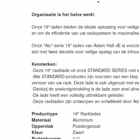
Organisatie is het halve werk!
Onze 19"-laden bieden de ideale oplossing voor veilige
en om de efficiëntie van uw racksysteem te maximali
Onze "Alu"-serie 19"-laden van Adam Hall¬Æ is voorzien
slot met twee sleutels voor veilige opslag van de inho
Kenmerken:
-Deze 19"-racklade uit onze STANDARD SERIES met een
-Alle STANDARD-producten zijn voorzien van een klep o
vervoer van uw rack. Deze lade is ook uitgerust met e
-Dankzij de snelontgrendeling is de lade zeer snel af
-De lade heeft een volledig uittrekbare geleider.
-Deze rackladen zijn ontworpen en ontwikkeld door Ada
Producttype
19" Racklades
Materiaal
Aluminium
Oppervlak
Poedergecoat
Kleur
Zwart
Buitenhoogte
4 U