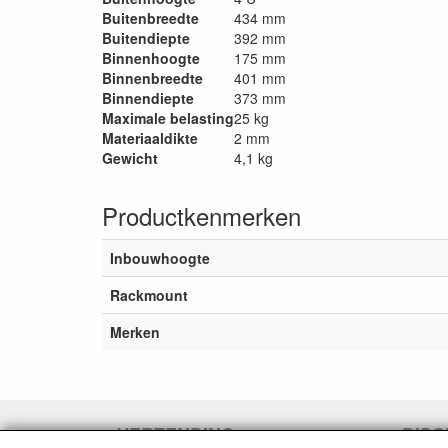
Buitenbreedte
434 mm
Buitendiepte
392 mm
Binnenhoogte
175 mm
Binnenbreedte
401 mm
Binnendiepte
373 mm
Maximale belasting
25 kg
Materiaaldikte
2 mm
Gewicht
4,1 kg
Productkenmerken
Inbouwhoogte
Rackmount
Merken
VERZENDING
DISC