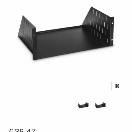
€
36.47