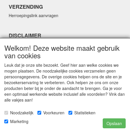
VERZENDING
Herroepingslink aanvragen
DISCLAIMER
Herroepingslink aanvragen
Welkom! Deze website maakt gebruik
van cookies
Leuk dat je onze site bezoekt. Geef hier aan welke cookies we
mogen plaatsen. De noodzakelijke cookies verzamelen geen
persoonsgegevens. De overige cookies helpen ons de site en je
CONTACTGEGEVENS
bezoekerservaring te verbeteren. Ook helpen ze ons om onze
producten beter bij je onder de aandacht te brengen. Ga je voor
Fabulous Sales
een optimaal werkende website inclusief alle voordelen? Vink dan
Grotestraat 69C
alle vakjes aan!
5141 JN Waalwijk
Noodzakelijk
Voorkeuren
Statistieken
E-mail:
info@fabuloussales.nl
Telefoon:
0416 - 33 14 13
Marketing
Opslaan