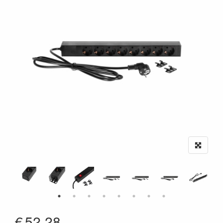
€
52.28