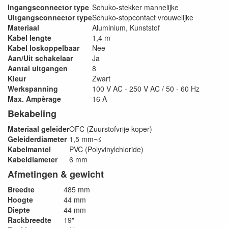
Ingangsconnector type
Schuko-stekker mannelijke
Uitgangsconnector type
Schuko-stopcontact vrouwelijke
Materiaal
Aluminium, Kunststof
Kabel lengte
1,4 m
Kabel loskoppelbaar
Nee
Aan/Uit schakelaar
Ja
Aantal uitgangen
8
Kleur
Zwart
Werkspanning
100 V AC - 250 V AC / 50 - 60 Hz
Max. Ampèrage
16 A
Bekabeling
Materiaal geleider
OFC (Zuurstofvrije koper)
Geleiderdiameter
1,5 mm¬≤
Kabelmantel
PVC (Polyvinylchloride)
Kabeldiameter
6 mm
Afmetingen & gewicht
Breedte
485 mm
Hoogte
44 mm
Diepte
44 mm
Rackbreedte
19"