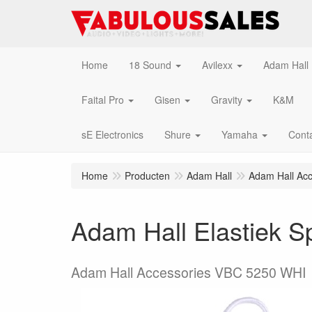
Home
18 Sound
Avilexx
Adam Hall
Faital Pro
Gisen
Gravity
K&M
sE Electronics
Shure
Yamaha
Cont
Home
Producten
Adam Hall
Adam Hall Acc
Adam Hall Elastiek Sp
Adam Hall Accessories VBC 5250 WHI