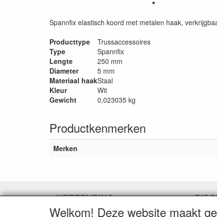
Spannfix elastisch koord met metalen haak, verkrijgbaar
Producttype
Trussaccessoires
Type
Spannfix
Lengte
250 mm
Diameter
5 mm
Materiaal haak
Staal
Kleur
Wit
Gewicht
0,023035 kg
Productkenmerken
Merken
VERZENDING
DISC
Welkom! Deze website maakt geb
Herroepingslink aanvragen
Herroe