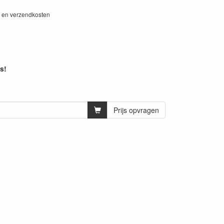
W en verzendkosten
s!
Prijs opvragen