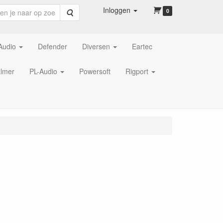
Inloggen
Zoeken
0
Audio
Defender
Diversen
Eartec
lmer
PL-Audio
Powersoft
Rigport