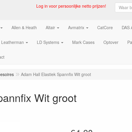
Log in voor persoonlijke netto prijzen!
Allen & Heath
Altair
Avmatrix
CatCore
DAS 
Leatherman
LD Systems
Mark Cases
Optover
Pa
act
esoires
Adam Hall Elastiek Spannfix Wit groot
annfix Wit groot