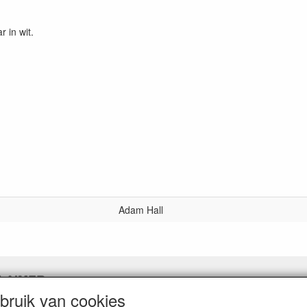
 in wit.
Adam Hall
LAIMER
ruik van cookies
pingslink aanvragen