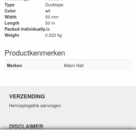
Type
Ducktape
Color
wit
Width
50 mm
Length
50 m
Packed individually
Ja
Weight
0,522 kg
Productkenmerken
Merken
Adam Hall
VERZENDING
Herroepingslink aanvragen
DISCLAIMER
Herroepingslink aanvragen