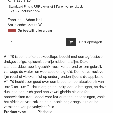
*Standaard Prijs is RRP exclusief BTW en verzendkosten
€ 21.97
inclusief btw
Fabrikant
:
Adam Hall
Artikelcode
:
58062W
Op bestelling leverbaar
Prijs opvragen
AT170 is een sterke doekducttape bedekt met een agressieve,
drukgevoelige, oplosmiddelvrije rubberharslijm. Deze
standaardducttape is geschikt voor kortdurend extern gebruik
vanwege de water- en weersbestendigheid. De niet-corrosieve
lijm roest of vlekken niet op ondergronden tijdens de applicatie.
AT170 hecht zeer goed over een breed temperatuurbereik van
-50°C tot +65°C. Het is erg gemakkelijk aan te brengen, en deze
ducttape past zich goed aan zowel gladde als oneffen
oppervlakken aan. Ideaal voor kortdurende toepassingen, zoals
het afdichten van zakken en dubbele beglazingsunits en het
verbinden van polyethyleenfolie.
Product type
Plakband