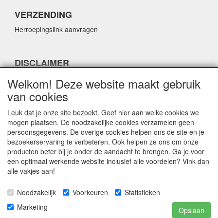
VERZENDING
Herroepingslink aanvragen
DISCLAIMER
Herroepingslink aanvragen
Welkom! Deze website maakt gebruik
van cookies
Leuk dat je onze site bezoekt. Geef hier aan welke cookies we
mogen plaatsen. De noodzakelijke cookies verzamelen geen
persoonsgegevens. De overige cookies helpen ons de site en je
CONTACTGEGEVENS
bezoekerservaring te verbeteren. Ook helpen ze ons om onze
producten beter bij je onder de aandacht te brengen. Ga je voor
Fabulous Sales
een optimaal werkende website inclusief alle voordelen? Vink dan
Grotestraat 69C
alle vakjes aan!
5141 JN Waalwijk
Noodzakelijk
Voorkeuren
Statistieken
E-mail:
info@fabuloussales.nl
Telefoon:
0416 - 33 14 13
Marketing
Opslaan