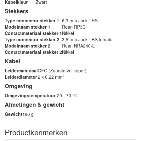
Kabelkleur
Zwart
Stekkers
Type connector stekker 1
6,3 mm Jack TRS
Modelnaam stekker 1
Rean RP3C
Contactmateriaal stekker 1
Nikkel
Type connector stekker 2
3,5 mm Jack TRS female
Modelnaam stekker 2
Rean NRA240-L
Contactmateriaal stekker 2
Nikkel
Kabel
Leidermateriaal
OFC (Zuurstofvrij koper)
Leiderdiameter
2 x 0,22 mm²
Omgeving
Omgevingstemperatuur
-20 - 70 °C
Afmetingen & gewicht
Gewicht
186 g
Productkenmerken