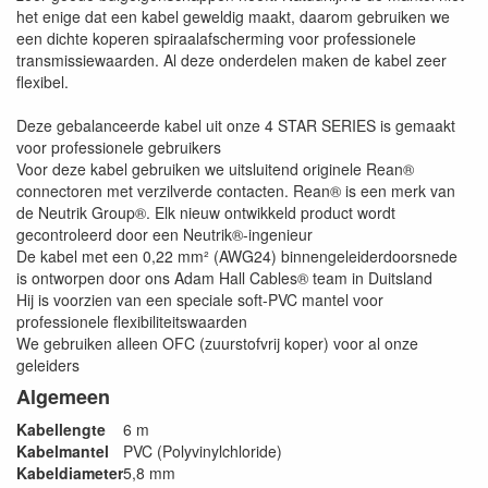
het enige dat een kabel geweldig maakt, daarom gebruiken we
een dichte koperen spiraalafscherming voor professionele
transmissiewaarden. Al deze onderdelen maken de kabel zeer
flexibel.
Deze gebalanceerde kabel uit onze 4 STAR SERIES is gemaakt
voor professionele gebruikers
Voor deze kabel gebruiken we uitsluitend originele Rean®
connectoren met verzilverde contacten. Rean® is een merk van
de Neutrik Group®. Elk nieuw ontwikkeld product wordt
gecontroleerd door een Neutrik®-ingenieur
De kabel met een 0,22 mm² (AWG24) binnengeleiderdoorsnede
is ontworpen door ons Adam Hall Cables® team in Duitsland
Hij is voorzien van een speciale soft-PVC mantel voor
professionele flexibiliteitswaarden
We gebruiken alleen OFC (zuurstofvrij koper) voor al onze
geleiders
Algemeen
Kabellengte
6 m
Kabelmantel
PVC (Polyvinylchloride)
Kabeldiameter
5,8 mm