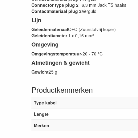
Connector type plug 2
6,3 mm Jack TS haaks
Contactmateriaal plug 2
Verguld
Lijn
Geleidermateriaal
OFC (Zuurstofvrij koper)
Geleiderdiameter
1 x 0,16 mm²
Omgeving
Omgevingstemperatuur
-20 - 70 °C
Afmetingen & gewicht
Gewicht
25 g
Productkenmerken
Type kabel
Lengte
Merken