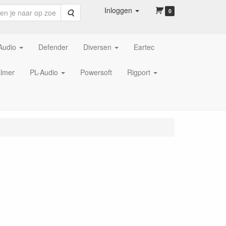
Inloggen
Zoeken
0
Audio
Defender
Diversen
Eartec
lmer
PL-Audio
Powersoft
Rigport