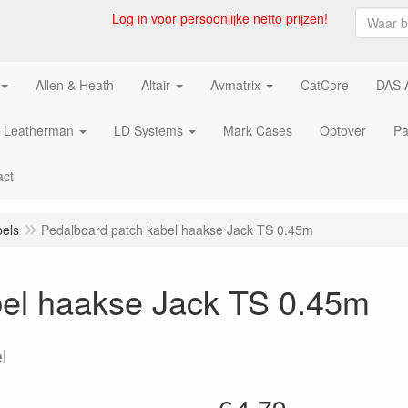
Log in voor persoonlijke netto prijzen!
Allen & Heath
Altair
Avmatrix
CatCore
DAS 
Leatherman
LD Systems
Mark Cases
Optover
Pa
act
els
Pedalboard patch kabel haakse Jack TS 0.45m
bel haakse Jack TS 0.45m
l