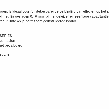
ingen, is ideaal voor ruimtebesparende verbinding van effecten op het 
bel met fijn-geslagen 0,16 mm² binnengeleider en zeer lage capacitantie
eel ruimte op je permanent geïnstalleerde board!
AR SERIES
e contacten
p het pedalboard
ebereik