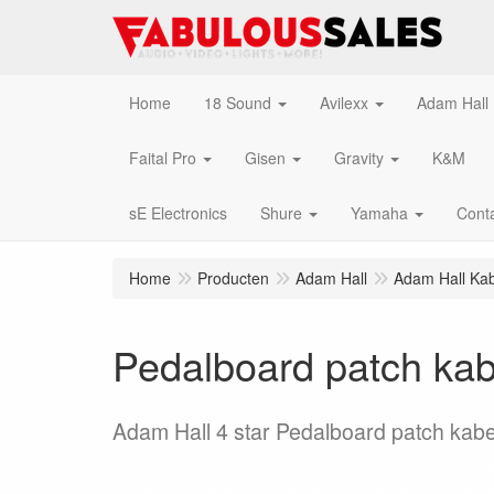
Home
18 Sound
Avilexx
Adam Hall
Faital Pro
Gisen
Gravity
K&M
sE Electronics
Shure
Yamaha
Cont
Home
Producten
Adam Hall
Adam Hall Kab
Pedalboard patch ka
Adam Hall 4 star Pedalboard patch kabe