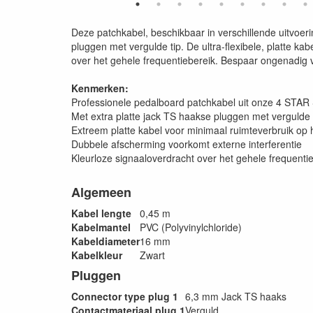
Deze patchkabel, beschikbaar in verschillende uitvoer
pluggen met vergulde tip. De ultra-flexibele, platte ka
over het gehele frequentiebereik. Bespaar ongenadig v
Kenmerken:
Professionele pedalboard patchkabel uit onze 4 ST
Met extra platte jack TS haakse pluggen met verguld
Extreem platte kabel voor minimaal ruimteverbruik o
Dubbele afscherming voorkomt externe interferentie
Kleurloze signaaloverdracht over het gehele frequenti
Algemeen
Kabel lengte
0,45 m
Kabelmantel
PVC (Polyvinylchloride)
Kabeldiameter
16 mm
Kabelkleur
Zwart
Pluggen
Connector type plug 1
6,3 mm Jack TS haaks
Contactmateriaal plug 1
Verguld