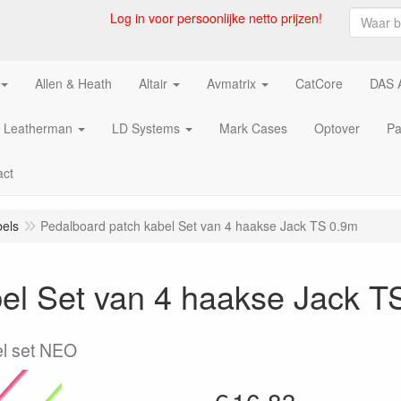
Log in voor persoonlijke netto prijzen!
Allen & Heath
Altair
Avmatrix
CatCore
DAS 
Leatherman
LD Systems
Mark Cases
Optover
Pa
act
els
Pedalboard patch kabel Set van 4 haakse Jack TS 0.9m
el Set van 4 haakse Jack T
el set NEO