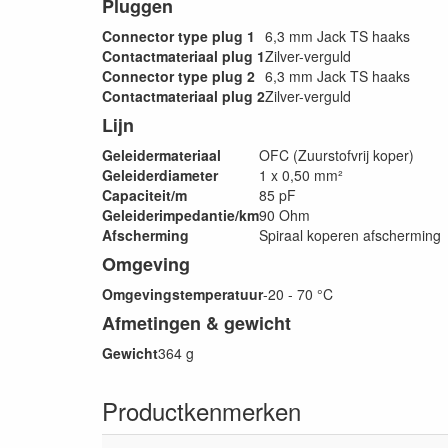
Pluggen
Connector type plug 1
6,3 mm Jack TS haaks
Contactmateriaal plug 1
Zilver-verguld
Connector type plug 2
6,3 mm Jack TS haaks
Contactmateriaal plug 2
Zilver-verguld
Lijn
Geleidermateriaal
OFC (Zuurstofvrij koper)
Geleiderdiameter
1 x 0,50 mm²
Capaciteit/m
85 pF
Geleiderimpedantie/km
90 Ohm
Afscherming
Spiraal koperen afscherming
Omgeving
Omgevingstemperatuur
-20 - 70 °C
Afmetingen & gewicht
Gewicht
364 g
Productkenmerken