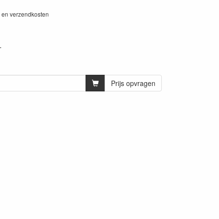
W en verzendkosten
T
Prijs opvragen