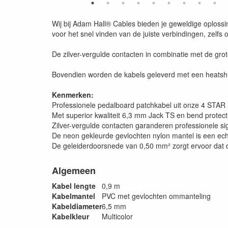
Wij bij Adam Hall® Cables bieden je geweldige oplossin
voor het snel vinden van de juiste verbindingen, zelfs 
De zilver-vergulde contacten in combinatie met de grot
Bovendien worden de kabels geleverd met een heatshr
Kenmerken:
Professionele pedalboard patchkabel uit onze 4 ST
Met superior kwaliteit 6,3 mm Jack TS en bend protec
Zilver-vergulde contacten garanderen professionele 
De neon gekleurde gevlochten nylon mantel is een echte
De geleiderdoorsnede van 0,50 mm² zorgt ervoor dat de
Algemeen
Kabel lengte
0,9 m
Kabelmantel
PVC met gevlochten ommanteling
Kabeldiameter
6,5 mm
Kabelkleur
Multicolor