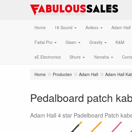
Home
18 Sound
Avilexx
Adam Hall
Faital Pro
Gisen
Gravity
K&M
sE Electronics
Shure
Yamaha
Cont
Home
Producten
Adam Hall
Adam Hall Kab
Pedalboard patch kab
Adam Hall 4 star Padelboard Patch kab