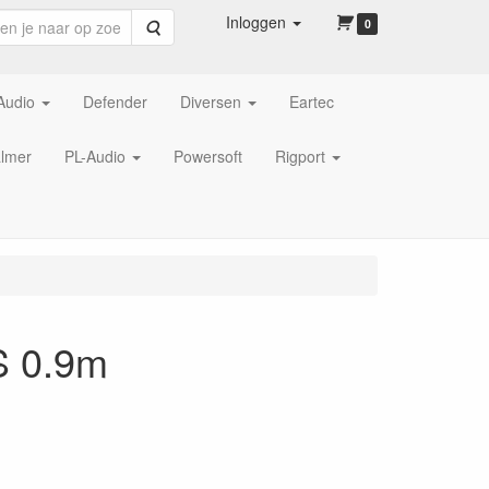
Inloggen
Zoeken
0
Audio
Defender
Diversen
Eartec
lmer
PL-Audio
Powersoft
Rigport
S 0.9m