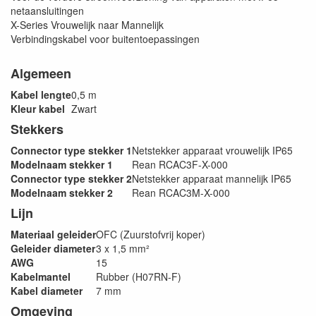
netaansluitingen
X-Series Vrouwelijk naar Mannelijk
Verbindingskabel voor buitentoepassingen
Algemeen
Kabel lengte
0,5 m
Kleur kabel
Zwart
Stekkers
Connector type stekker 1
Netstekker apparaat vrouwelijk IP65
Modelnaam stekker 1
Rean RCAC3F-X-000
Connector type stekker 2
Netstekker apparaat mannelijk IP65
Modelnaam stekker 2
Rean RCAC3M-X-000
Lijn
Materiaal geleider
OFC (Zuurstofvrij koper)
Geleider diameter
3 x 1,5 mm²
AWG
15
Kabelmantel
Rubber (H07RN-F)
Kabel diameter
7 mm
Omgeving