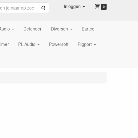
Inloggen
Zoeken
0
Audio
Defender
Diversen
Eartec
lmer
PL-Audio
Powersoft
Rigport