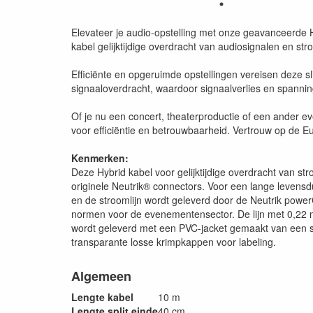
Elevateer je audio-opstelling met onze geavanceerde 
kabel gelijktijdige overdracht van audiosignalen en s
Efficiënte en opgeruimde opstellingen vereisen deze 
signaaloverdracht, waardoor signaalverlies en spanni
Of je nu een concert, theaterproductie of een ander 
voor efficiëntie en betrouwbaarheid. Vertrouw op de E
Kenmerken:
Deze Hybrid kabel voor gelijktijdige overdracht van 
originele Neutrik® connectors. Voor een lange levensdu
en de stroomlijn wordt geleverd door de Neutrik pow
normen voor de evenementensector. De lijn met 0,22 
wordt geleverd met een PVC-jacket gemaakt van een spe
transparante losse krimpkappen voor labeling.
Algemeen
Lengte kabel
10 m
Lengte split einde
40 cm