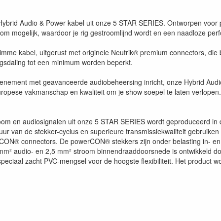
Hybrid Audio & Power kabel uit onze 5 STAR SERIES. Ontworpen voor p
troom mogelijk, waardoor je rig gestroomlijnd wordt en een naadloze p
slimme kabel, uitgerust met originele Neutrik® premium connectors, d
ngsdaling tot een minimum worden beperkt.
evenement met geavanceerde audiobeheersing inricht, onze Hybrid Audio
uropese vakmanschap en kwaliteit om je show soepel te laten verlopen.
stroom en audiosignalen uit onze 5 STAR SERIES wordt geproduceerd in 
ur van de stekker-cyclus en superieure transmissiekwaliteit gebruiken 
erCON® connectors. De powerCON® stekkers zijn onder belasting in- en
mm² audio- en 2,5 mm² stroom binnendraaddoorsnede is ontwikkeld do
ciaal zacht PVC-mengsel voor de hoogste flexibiliteit. Het product wo