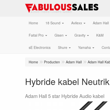
Home
18 Sound
Avilexx
Adam Hall
Faital Pro
Gisen
Gravity
K&M
sE Electronics
Shure
Yamaha
Cont
Home
Producten
Adam Hall
Adam Hall Kab
Hybride kabel Neut
Adam Hall 5 star Hybride Audio kabel