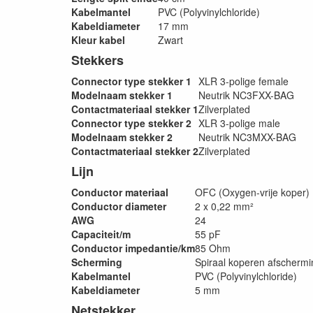
Kabelmantel
PVC (Polyvinylchloride)
Kabeldiameter
17 mm
Kleur kabel
Zwart
Stekkers
Connector type stekker 1
XLR 3-polige female
Modelnaam stekker 1
Neutrik NC3FXX-BAG
Contactmateriaal stekker 1
Zilverplated
Connector type stekker 2
XLR 3-polige male
Modelnaam stekker 2
Neutrik NC3MXX-BAG
Contactmateriaal stekker 2
Zilverplated
Lijn
Conductor materiaal
OFC (Oxygen-vrije koper)
Conductor diameter
2 x 0,22 mm²
AWG
24
Capaciteit/m
55 pF
Conductor impedantie/km
85 Ohm
Scherming
Spiraal koperen afschermi
Kabelmantel
PVC (Polyvinylchloride)
Kabeldiameter
5 mm
Netstekker