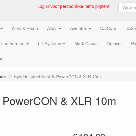
Log in voor persoonlijke netto prijzen!
Allen & Heath
Altair
Avmatrix
CatCore
DAS 
Leatherman
LD Systems
Mark Cases
Optover
Pa
act
els
Hybride kabel Neutrik PowerCON & XLR 10m
rik PowerCON & XLR 10m