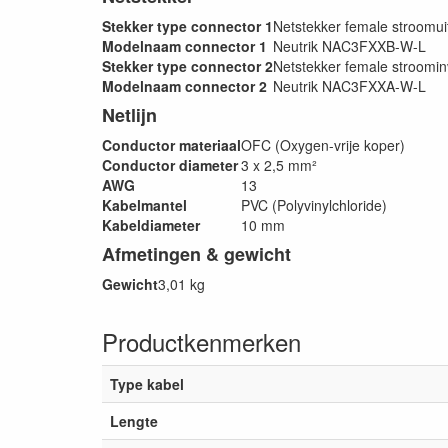
Stekker type connector 1
Netstekker female stroomu
Modelnaam connector 1
Neutrik NAC3FXXB-W-L
Stekker type connector 2
Netstekker female stroomi
Modelnaam connector 2
Neutrik NAC3FXXA-W-L
Netlijn
Conductor materiaal
OFC (Oxygen-vrije koper)
Conductor diameter
3 x 2,5 mm²
AWG
13
Kabelmantel
PVC (Polyvinylchloride)
Kabeldiameter
10 mm
Afmetingen & gewicht
Gewicht
3,01 kg
Productkenmerken
Type kabel
Lengte