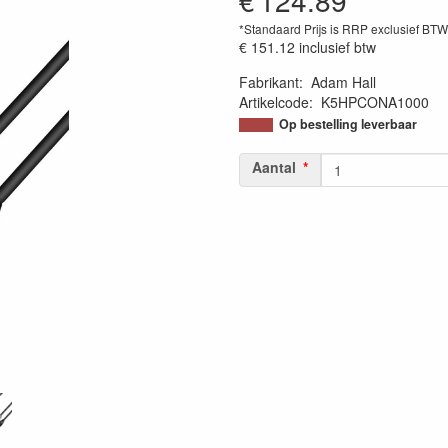
€
124.89
*Standaard Prijs is RRP exclusief BT
€ 151.12
inclusief btw
Fabrikant
:
Adam Hall
Artikelcode
:
K5HPCONA1000
Op bestelling leverbaar
Aantal