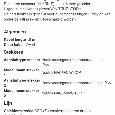
Rubberen netsnoer (H07RN-F) met 1,5 mm² geleider.
Uitgerust met Neutrik powerCON TRUE1-TOP®.
De netsstekker is geschikt voor buitentoepassingen (IP65) en kan
onder belasting in- en uitgeschakeld worden.
Algemeen
Kabel lengte
1,5 m
Kleur kabel
Zwart
Stekkers
Aansluittype stekker
Hoofdvoedingsstekker apparaat female
1
IP65
Model naam stekker
Neutrik NAC3FX-W-TOP
1
Aansluittype stekker
Hoofdvoedingsstekker apparaat male IP65
2
Model naam stekker
Neutrik NAC3MX-W-TOP
2
Lijn
Geleidermateriaal
OFC (Zuurstofvrije koperen draad)