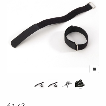
€
1.43