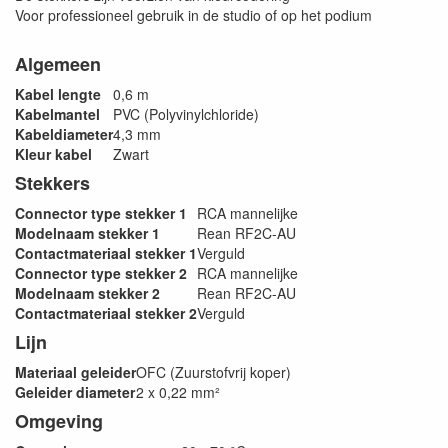
Voor professioneel gebruik in de studio of op het podium
Algemeen
Kabel lengte
0,6 m
Kabelmantel
PVC (Polyvinylchloride)
Kabeldiameter
4,3 mm
Kleur kabel
Zwart
Stekkers
Connector type stekker 1
RCA mannelijke
Modelnaam stekker 1
Rean RF2C-AU
Contactmateriaal stekker 1
Verguld
Connector type stekker 2
RCA mannelijke
Modelnaam stekker 2
Rean RF2C-AU
Contactmateriaal stekker 2
Verguld
Lijn
Materiaal geleider
OFC (Zuurstofvrij koper)
Geleider diameter
2 x 0,22 mm²
Omgeving