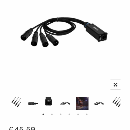
€
45.59