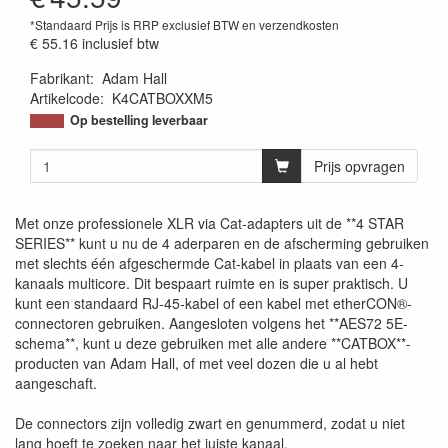
*Standaard Prijs is RRP exclusief BTW en verzendkosten
€ 55.16
inclusief btw
Fabrikant
:
Adam Hall
Artikelcode
:
K4CATBOXXM5
Op bestelling leverbaar
Prijs opvragen
Met onze professionele XLR via Cat-adapters uit de **4 STAR
SERIES** kunt u nu de 4 aderparen en de afscherming gebruiken
met slechts één afgeschermde Cat-kabel in plaats van een 4-
kanaals multicore. Dit bespaart ruimte en is super praktisch. U
kunt een standaard RJ-45-kabel of een kabel met etherCON®-
connectoren gebruiken. Aangesloten volgens het **AES72 5E-
schema**, kunt u deze gebruiken met alle andere **CATBOX**-
producten van Adam Hall, of met veel dozen die u al hebt
aangeschaft.
De connectors zijn volledig zwart en genummerd, zodat u niet
lang hoeft te zoeken naar het juiste kanaal.