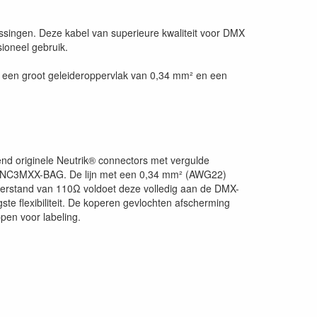
assingen. Deze kabel van superieure kwaliteit voor DMX
ioneel gebruik.
, een groot geleideroppervlak van 0,34 mm² en een
d originele Neutrik® connectors met vergulde
 & NC3MXX-BAG. De lijn met een 0,34 mm² (AWG22)
eerstand van 110Ω voldoet deze volledig aan de DMX-
e flexibiliteit. De koperen gevlochten afscherming
pen voor labeling.