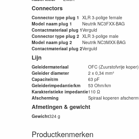
Connectors
Connector type plug 1
XLR 3-polige female
Model naam plug 1
Neutrik NC3FXX-BAG
Contactmateriaal plug 1
Verguld
Connector type plug 2
XLR 3-polige male
Model naam plug 2
Neutrik NC3MXX-BAG
Contactmateriaal plug 2
Verguld
Lijn
Geleidermateriaal
OFC (Zuurstofvrije koper)
Geleider diameter
2 x 0,34 mm²
Capaciteit/m
63 pF
Geleiderimpedantie/km
53 Ohm/km
Karakteristieke impedantie
110 Ω
Afscherming
Spiraal koperen afscherm
Afmetingen & gewicht
Gewicht
324 g
Productkenmerken