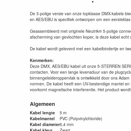
De 3-polige versie van onze topklasse DMX-kabels bied
en AES/EBU is specifiek ontworpen om een eersteklas 
Geassembleerd met originele Neutrik® 5-polige connec
afscherming van gevlochten koper, is deze kabel ec
De kabel wordt geleverd met een kabelbindertje en twe
Kenmerken:
Deze DMX, AES/EBU kabel uit onze 5-STERREN SERIE wo
contacten. Voor een lange levensduur van de plugcy
binnengeleideroppervlak is ontwikkeld door ons Adam
normen. De kabel heeft een UV-bestendige mantel en w
voorkomt magnetische interferentie. Het product wordt
Algemeen
Kabel lengte
5 m
Kabelmantel
PVC (Polyvinylchloride)
Kabel diameter
6,4 mm
Kabel kleur
Zwart