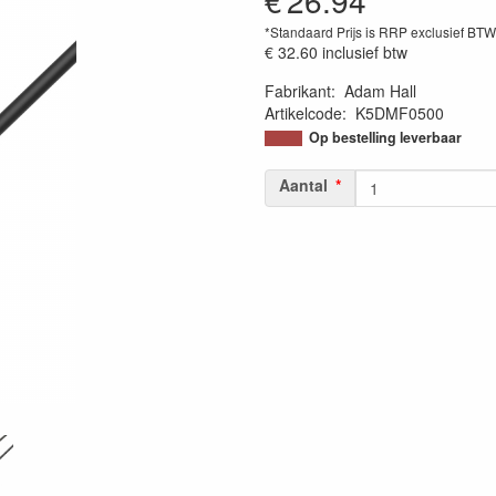
€
26.94
*Standaard Prijs is RRP exclusief BT
€ 32.60
inclusief btw
Fabrikant
:
Adam Hall
Artikelcode
:
K5DMF0500
Op bestelling leverbaar
Aantal