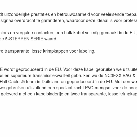
t uitzonderlijke prestaties en betrouwbaarheid voor veeleisende toep
signaaloverdracht te garanderen, waardoor deze ideaal is voor profess
tors en vergulde contacten, een bulk kabel volledig gemaakt in de EU
ht de 5-STERREN SERIE waard.
e transparante, losse krimpkappen voor labeling.
rdt geproduceerd in de EU. Voor deze kabel gebruiken we uitsluiten
clus en superieure transmissiekwaliteit gebruiken we de NC3FXX-BAG
 Hall Cables® team in Duitsland en geproduceerd in de EU. Met een w
e gebruiken uitsluitend een speciaal zacht PVC-mengsel voor de hoogst
 geleverd met een kabelbindertje en twee transparante, losse krimpkap