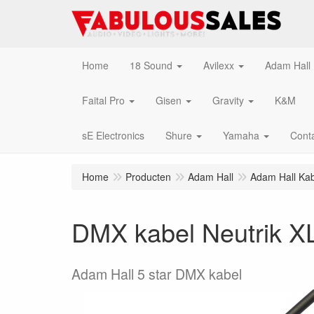
Home
18 Sound
Avilexx
Adam Hall
Faital Pro
Gisen
Gravity
K&M
sE Electronics
Shure
Yamaha
Cont
Home
Producten
Adam Hall
Adam Hall Kab
DMX kabel Neutrik X
Adam Hall 5 star DMX kabel