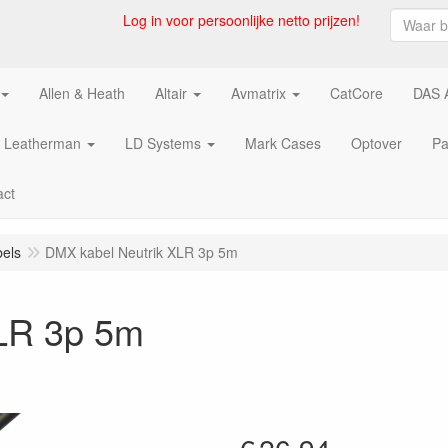
Log in voor persoonlijke netto prijzen!
Allen & Heath
Altair
Avmatrix
CatCore
DAS 
Leatherman
LD Systems
Mark Cases
Optover
Pa
act
els
DMX kabel Neutrik XLR 3p 5m
LR 3p 5m