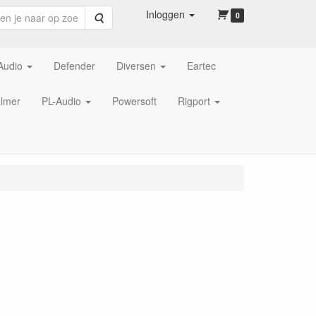
Inloggen
Zoeken
0
Audio
Defender
Diversen
Eartec
lmer
PL-Audio
Powersoft
Rigport