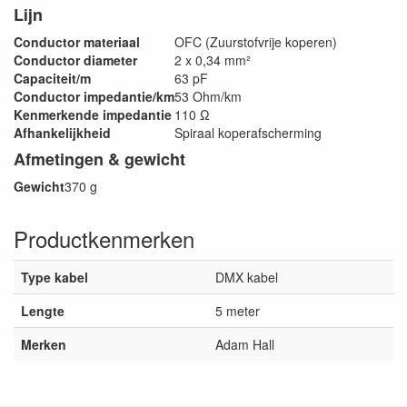
Lijn
Conductor materiaal
OFC (Zuurstofvrije koperen)
Conductor diameter
2 x 0,34 mm²
Capaciteit/m
63 pF
Conductor impedantie/km
53 Ohm/km
Kenmerkende impedantie
110 Ω
Afhankelijkheid
Spiraal koperafscherming
Afmetingen & gewicht
Gewicht
370 g
Productkenmerken
Type kabel
DMX kabel
Lengte
5 meter
Merken
Adam Hall