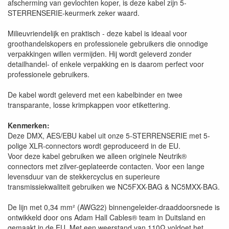
afscherming van gevlochten koper, is deze kabel zijn 5-
STERRENSERIE-keurmerk zeker waard.
Milieuvriendelijk en praktisch - deze kabel is ideaal voor
groothandelskopers en professionele gebruikers die onnodige
verpakkingen willen vermijden. Hij wordt geleverd zonder
detailhandel- of enkele verpakking en is daarom perfect voor
professionele gebruikers.
De kabel wordt geleverd met een kabelbinder en twee
transparante, losse krimpkappen voor etikettering.
Kenmerken:
Deze DMX, AES/EBU kabel uit onze 5-STERRENSERIE met 5-
polige XLR-connectors wordt geproduceerd in de EU.
Voor deze kabel gebruiken we alleen originele Neutrik®
connectors met zilver-geplateerde contacten. Voor een lange
levensduur van de stekkercyclus en superieure
transmissiekwaliteit gebruiken we NC5FXX-BAG & NC5MXX-BAG.
De lijn met 0,34 mm² (AWG22) binnengeleider-draaddoorsnede is
ontwikkeld door ons Adam Hall Cables® team in Duitsland en
gemaakt in de EU. Met een weerstand van 110Ω voldoet het