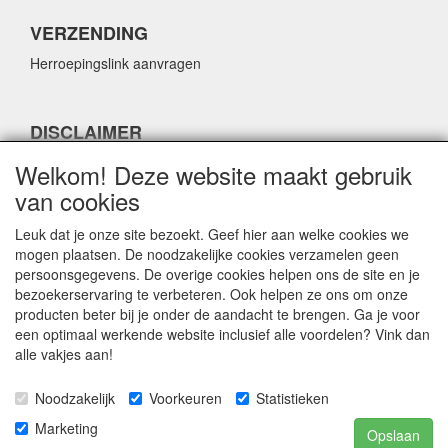
VERZENDING
Herroepingslink aanvragen
DISCLAIMER
Herroepingslink aanvragen
Welkom! Deze website maakt gebruik
van cookies
Leuk dat je onze site bezoekt. Geef hier aan welke cookies we
mogen plaatsen. De noodzakelijke cookies verzamelen geen
persoonsgegevens. De overige cookies helpen ons de site en je
CONTACTGEGEVENS
bezoekerservaring te verbeteren. Ook helpen ze ons om onze
producten beter bij je onder de aandacht te brengen. Ga je voor
Fabulous Sales
een optimaal werkende website inclusief alle voordelen? Vink dan
Grotestraat 69C
alle vakjes aan!
5141 JN Waalwijk
Noodzakelijk
Voorkeuren
Statistieken
E-mail:
info@fabuloussales.nl
Telefoon:
0416 - 33 14 13
Marketing
Opslaan