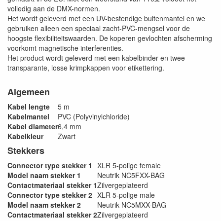
volledig aan de DMX-normen.
Het wordt geleverd met een UV-bestendige buitenmantel en we
gebruiken alleen een speciaal zacht-PVC-mengsel voor de
hoogste flexibiliteitswaarden. De koperen gevlochten afscherming
voorkomt magnetische interferenties.
Het product wordt geleverd met een kabelbinder en twee
transparante, losse krimpkappen voor etikettering.
Algemeen
Kabel lengte
5 m
Kabelmantel
PVC (Polyvinylchloride)
Kabel diameter
6,4 mm
Kabelkleur
Zwart
Stekkers
Connector type stekker 1
XLR 5-polige female
Model naam stekker 1
Neutrik NC5FXX-BAG
Contactmateriaal stekker 1
Zilvergeplateerd
Connector type stekker 2
XLR 5-polige male
Model naam stekker 2
Neutrik NC5MXX-BAG
Contactmateriaal stekker 2
Zilvergeplateerd