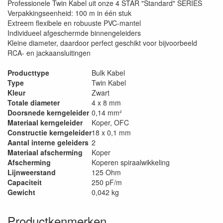
Professionele Twin Kabel uit onze 4 STAR "Standard" SERIES
Verpakkingseenheid: 100 m in één stuk
Extreem flexibele en robuuste PVC-mantel
Individueel afgeschermde binnengeleiders
Kleine diameter, daardoor perfect geschikt voor bijvoorbeeld
RCA- en jackaansluitingen
Producttype
Bulk Kabel
Type
Twin Kabel
Kleur
Zwart
Totale diameter
4 x 8 mm
Doorsnede kerngeleider
0,14 mm²
Materiaal kerngeleider
Koper, OFC
Constructie kerngeleider
18 x 0,1 mm
Aantal interne geleiders
2
Materiaal afscherming
Koper
Afscherming
Koperen spiraalwikkeling
Lijnweerstand
125 Ohm
Capaciteit
250 pF/m
Gewicht
0,042 kg
Productkenmerken