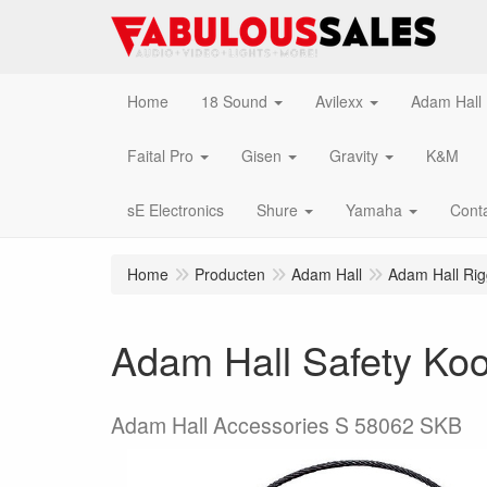
Home
18 Sound
Avilexx
Adam Hall
Faital Pro
Gisen
Gravity
K&M
sE Electronics
Shure
Yamaha
Cont
Home
Producten
Adam Hall
Adam Hall Rig
Adam Hall Safety Koo
Adam Hall Accessories S 58062 SKB