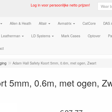
Log in voor persoonlijke netto prijzen!
Allen & Heath
Altair
Avmatrix
CatCore
DAS 
Leatherman
LD Systems
Mark Cases
Optover
Pa
act
ging
Adam Hall Safety Koort 5mm, 0.6m, met ogen, Zwart
rt 5mm, 0.6m, met ogen, Zw