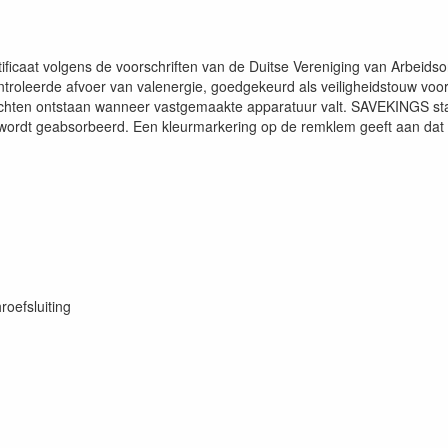
rtificaat volgens de voorschriften van de Duitse Vereniging van Arbei
troleerde afvoer van valenergie, goedgekeurd als veiligheidstouw voo
rachten ontstaan wanneer vastgemaakte apparatuur valt. SAVEKINGS st
wordt geabsorbeerd. Een kleurmarkering op de remklem geeft aan dat 
oefsluiting