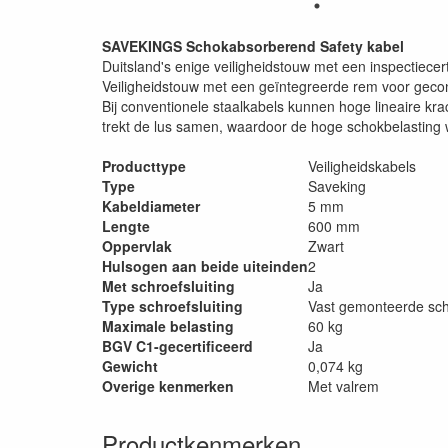
SAVEKINGS Schokabsorberend Safety kabel
Duitsland's enige veiligheidstouw met een inspectiece
Veiligheidstouw met een geïntegreerde rem voor gecon
Bij conventionele staalkabels kunnen hoge lineaire k
trekt de lus samen, waardoor de hoge schokbelasting 
Producttype
Veiligheidskabels
Type
Saveking
Kabeldiameter
5 mm
Lengte
600 mm
Oppervlak
Zwart
Hulsogen aan beide uiteinden
2
Met schroefsluiting
Ja
Type schroefsluiting
Vast gemonteerde schr
Maximale belasting
60 kg
BGV C1-gecertificeerd
Ja
Gewicht
0,074 kg
Overige kenmerken
Met valrem
Productkenmerken