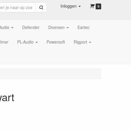
Inloggen
Zoeken
0
Audio
Defender
Diversen
Eartec
lmer
PL-Audio
Powersoft
Rigport
art