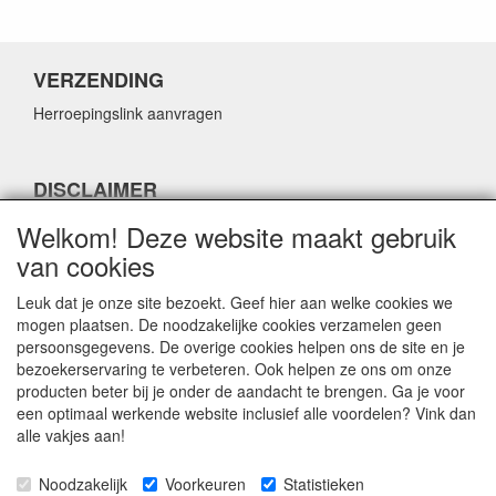
VERZENDING
Herroepingslink aanvragen
DISCLAIMER
Herroepingslink aanvragen
Welkom! Deze website maakt gebruik
van cookies
Leuk dat je onze site bezoekt. Geef hier aan welke cookies we
mogen plaatsen. De noodzakelijke cookies verzamelen geen
persoonsgegevens. De overige cookies helpen ons de site en je
CONTACTGEGEVENS
bezoekerservaring te verbeteren. Ook helpen ze ons om onze
producten beter bij je onder de aandacht te brengen. Ga je voor
Fabulous Sales
een optimaal werkende website inclusief alle voordelen? Vink dan
Grotestraat 69C
alle vakjes aan!
5141 JN Waalwijk
Noodzakelijk
Voorkeuren
Statistieken
E-mail:
info@fabuloussales.nl