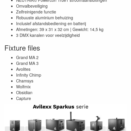
NEUTRIK© Powercon True1 stroomaansluitingen
Omvalbeveiliging
Zelfreinigende functie
Robuuste aluminium behuizing
Inclusief afstandsbediening en batterij
Afmetingen: 39 x 31 x 32 cm | Gewicht: 14,5 kg
3 DMX kanalen voor veelzijdigheid
Fixture files
Grand MA 2
Grand MA 3
Avolites
Infinity Chimp
Chamsys
Wolfmix
Obsidian
Capture