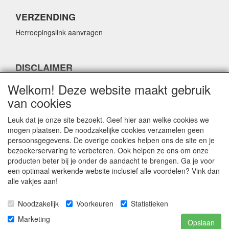
VERZENDING
Herroepingslink aanvragen
DISCLAIMER
Herroepingslink aanvragen
Welkom! Deze website maakt gebruik
van cookies
Leuk dat je onze site bezoekt. Geef hier aan welke cookies we
mogen plaatsen. De noodzakelijke cookies verzamelen geen
persoonsgegevens. De overige cookies helpen ons de site en je
CONTACTGEGEVENS
bezoekerservaring te verbeteren. Ook helpen ze ons om onze
producten beter bij je onder de aandacht te brengen. Ga je voor
Fabulous Sales
een optimaal werkende website inclusief alle voordelen? Vink dan
Grotestraat 69C
alle vakjes aan!
5141 JN Waalwijk
Noodzakelijk
Voorkeuren
Statistieken
E-mail:
info@fabuloussales.nl
Telefoon:
0416 - 33 14 13
Marketing
Opslaan