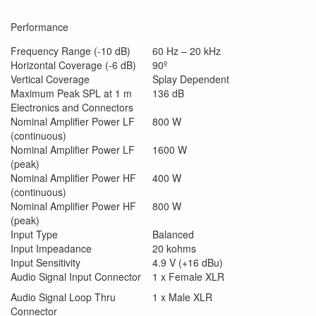
Performance
Frequency Range (-10 dB)
60 Hz – 20 kHz
Horizontal Coverage (-6 dB)
90º
Vertical Coverage
Splay Dependent
Maximum Peak SPL at 1 m
136 dB
Electronics and Connectors
Nominal Amplifier Power LF
800 W
(continuous)
Nominal Amplifier Power LF
1600 W
(peak)
Nominal Amplifier Power HF
400 W
(continuous)
Nominal Amplifier Power HF
800 W
(peak)
Input Type
Balanced
Input Impeadance
20 kohms
Input Sensitivity
4.9 V (+16 dBu)
Audio Signal Input Connector
1 x Female XLR
Audio Signal Loop Thru
1 x Male XLR
Connector