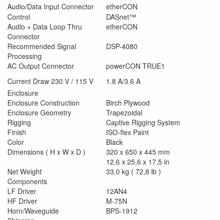
Audio/Data Input Connector
etherCON
Control
DASnet™
Audio + Data Loop Thru
etherCON
Connector
Recommended Signal
DSP-4080
Processing
AC Output Connector
powerCON TRUE1
Current Draw 230 V / 115 V
1.8 A/3.6 A
Enclosure
Enclosure Construction
Birch Plywood
Enclosure Geometry
Trapezoidal
Rigging
Captive Rigging System
Finish
ISO-flex Paint
Color
Black
Dimensions ( H x W x D )
320 x 650 x 445 mm
12,6 x 25,6 x 17,5 in
Net Weight
33,0 kg ( 72,8 lb )
Components
LF Driver
12AN4
HF Driver
M-75N
Horn/Waveguide
BPS-1912