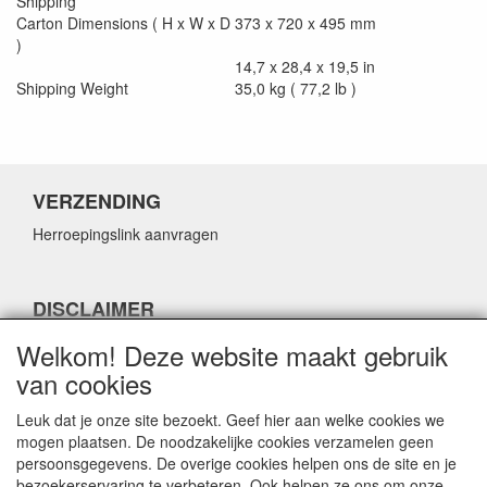
Shipping
Carton Dimensions ( H x W x D
373 x 720 x 495 mm
)
14,7 x 28,4 x 19,5 in
Shipping Weight
35,0 kg ( 77,2 lb )
VERZENDING
Herroepingslink aanvragen
DISCLAIMER
Herroepingslink aanvragen
Welkom! Deze website maakt gebruik
van cookies
Leuk dat je onze site bezoekt. Geef hier aan welke cookies we
mogen plaatsen. De noodzakelijke cookies verzamelen geen
persoonsgegevens. De overige cookies helpen ons de site en je
CONTACTGEGEVENS
bezoekerservaring te verbeteren. Ook helpen ze ons om onze