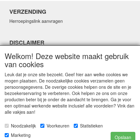
VERZENDING
Herroepingslink aanvragen
DISCLAIMER
Herroepingslink aanvragen
Welkom! Deze website maakt gebruik
van cookies
Leuk dat je onze site bezoekt. Geef hier aan welke cookies we
mogen plaatsen. De noodzakelijke cookies verzamelen geen
persoonsgegevens. De overige cookies helpen ons de site en je
CONTACTGEGEVENS
bezoekerservaring te verbeteren. Ook helpen ze ons om onze
producten beter bij je onder de aandacht te brengen. Ga je voor
Fabulous Sales
een optimaal werkende website inclusief alle voordelen? Vink dan
Grotestraat 69C
alle vakjes aan!
5141 JN Waalwijk
Noodzakelijk
Voorkeuren
Statistieken
E-mail:
info@fabuloussales.nl
Telefoon:
0416 - 33 14 13
Marketing
Opslaan