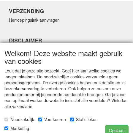
VERZENDING
Herroepingslink aanvragen
DISCLAIMER
Herroepingslink aanvragen
Welkom! Deze website maakt gebruik
van cookies
Leuk dat je onze site bezoekt. Geef hier aan welke cookies we
mogen plaatsen. De noodzakelijke cookies verzamelen geen
persoonsgegevens. De overige cookies helpen ons de site en je
CONTACTGEGEVENS
bezoekerservaring te verbeteren. Ook helpen ze ons om onze
producten beter bij je onder de aandacht te brengen. Ga je voor
Fabulous Sales
een optimaal werkende website inclusief alle voordelen? Vink dan
Grotestraat 69C
alle vakjes aan!
5141 JN Waalwijk
Noodzakelijk
Voorkeuren
Statistieken
E-mail:
info@fabuloussales.nl
Telefoon:
0416 - 33 14 13
Marketing
Opslaan