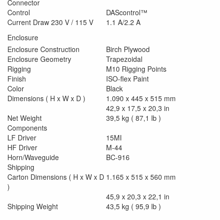
Connector
Control
DAScontrol™
Current Draw 230 V / 115 V
1.1 A/2.2 A
Enclosure
Enclosure Construction
Birch Plywood
Enclosure Geometry
Trapezoidal
Rigging
M10 Rigging Points
Finish
ISO-flex Paint
Color
Black
Dimensions ( H x W x D )
1.090 x 445 x 515 mm
42,9 x 17,5 x 20,3 in
Net Weight
39,5 kg ( 87,1 lb )
Components
LF Driver
15MI
HF Driver
M-44
Horn/Waveguide
BC-916
Shipping
Carton Dimensions ( H x W x D
1.165 x 515 x 560 mm
)
45,9 x 20,3 x 22,1 in
Shipping Weight
43,5 kg ( 95,9 lb )