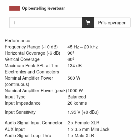
Op bestelling leverbaar
Prijs opvragen
Performance
Frequency Range (-10 dB)
45 Hz – 20 kHz
Horizontal Coverage (-6 dB)
90º
Vertical Coverage
60º
Maximum Peak SPL at 1 m
134 dB
Electronics and Connectors
Nominal Amplifier Power
500 W
(continuous)
Nominal Amplifier Power (peak)
1000 W
Input Type
Balanced
Input Impeadance
20 kohms
Input Sensitivity
1.95 V (+8 dBu)
Audio Signal Input Connector
2 x Female XLR
AUX Input
1 x 3.5 mm Mini Jack
Audio Signal Loop Thru
1 x Male XLR