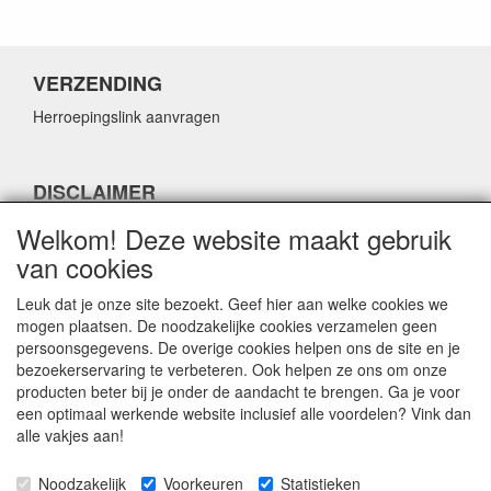
VERZENDING
Herroepingslink aanvragen
DISCLAIMER
Herroepingslink aanvragen
Welkom! Deze website maakt gebruik
van cookies
Leuk dat je onze site bezoekt. Geef hier aan welke cookies we
mogen plaatsen. De noodzakelijke cookies verzamelen geen
persoonsgegevens. De overige cookies helpen ons de site en je
CONTACTGEGEVENS
bezoekerservaring te verbeteren. Ook helpen ze ons om onze
producten beter bij je onder de aandacht te brengen. Ga je voor
Fabulous Sales
een optimaal werkende website inclusief alle voordelen? Vink dan
Grotestraat 69C
alle vakjes aan!
5141 JN Waalwijk
Noodzakelijk
Voorkeuren
Statistieken
E-mail:
info@fabuloussales.nl