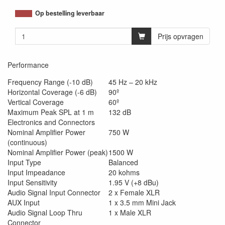
Op bestelling leverbaar
Prijs opvragen
Performance
Frequency Range (-10 dB)
45 Hz – 20 kHz
Horizontal Coverage (-6 dB)
90º
Vertical Coverage
60º
Maximum Peak SPL at 1 m
132 dB
Electronics and Connectors
Nominal Amplifier Power
750 W
(continuous)
Nominal Amplifier Power (peak)
1500 W
Input Type
Balanced
Input Impeadance
20 kohms
Input Sensitivity
1.95 V (+8 dBu)
Audio Signal Input Connector
2 x Female XLR
AUX Input
1 x 3.5 mm Mini Jack
Audio Signal Loop Thru
1 x Male XLR
Connector