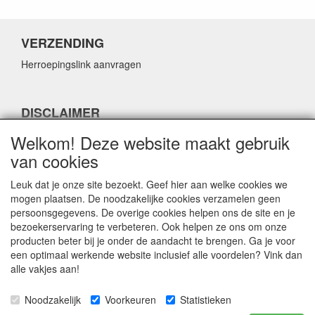
VERZENDING
Herroepingslink aanvragen
DISCLAIMER
Herroepingslink aanvragen
Welkom! Deze website maakt gebruik
van cookies
Leuk dat je onze site bezoekt. Geef hier aan welke cookies we
mogen plaatsen. De noodzakelijke cookies verzamelen geen
persoonsgegevens. De overige cookies helpen ons de site en je
CONTACTGEGEVENS
bezoekerservaring te verbeteren. Ook helpen ze ons om onze
producten beter bij je onder de aandacht te brengen. Ga je voor
Fabulous Sales
een optimaal werkende website inclusief alle voordelen? Vink dan
Grotestraat 69C
alle vakjes aan!
5141 JN Waalwijk
Noodzakelijk
Voorkeuren
Statistieken
E-mail:
info@fabuloussales.nl