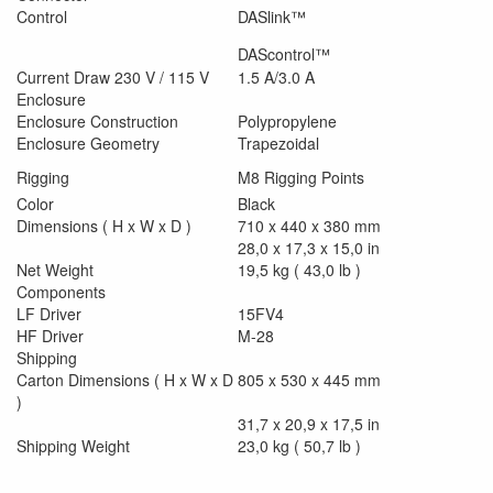
Control
DASlink™
DAScontrol™
Current Draw 230 V / 115 V
1.5 A/3.0 A
Enclosure
Enclosure Construction
Polypropylene
Enclosure Geometry
Trapezoidal
Rigging
M8 Rigging Points
Color
Black
Dimensions ( H x W x D )
710 x 440 x 380 mm
28,0 x 17,3 x 15,0 in
Net Weight
19,5 kg ( 43,0 lb )
Components
LF Driver
15FV4
HF Driver
M-28
Shipping
Carton Dimensions ( H x W x D
805 x 530 x 445 mm
)
31,7 x 20,9 x 17,5 in
Shipping Weight
23,0 kg ( 50,7 lb )