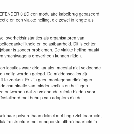
is DEFENDER 3 2D een modulaire kabelbrug gebaseerd
ie en een vlakke helling, die zowel in lengte als
el overheidsinstanties als organisatoren van
oegankelijkheid en belastbaarheid. Dit is echter
ijdbaar is zonder problemen. De vlakke helling maakt
ks en vrachtwagens eroverheen kunnen rijden.
p locaties waar drie kanalen meestal niet voldoende
 en veilig worden gelegd. De middensecties zijn
ft te zoeken. Er zijn geen montagehandleidingen
or de combinatie van middensecties en hellingen.
n zo ontworpen dat ze voldoende ruimte bieden voor
eïnstalleerd met behulp van adapters die de
yclebaar polyurethaan deksel met hoge zichtbaarheid,
laire structuur met onbeperkte uitbreidbaarheid in