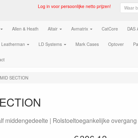
Log in voor persoonlijke netto prijzen!
Allen & Heath
Altair
Avmatrix
CatCore
DAS 
Leatherman
LD Systems
Mark Cases
Optover
Pa
act
D MID SECTION
SECTION
lf middengedeelte | Rolstoeltoegankelijke overgang 