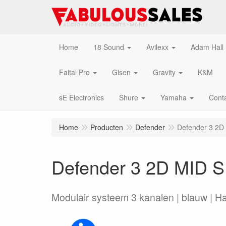
Home
18 Sound
Avilexx
Adam Hall
Faital Pro
Gisen
Gravity
K&M
sE Electronics
Shure
Yamaha
Cont
Home
Producten
Defender
Defender 3 2
Defender 3 2D MID 
Modulair systeem 3 kanalen | blauw | Ha