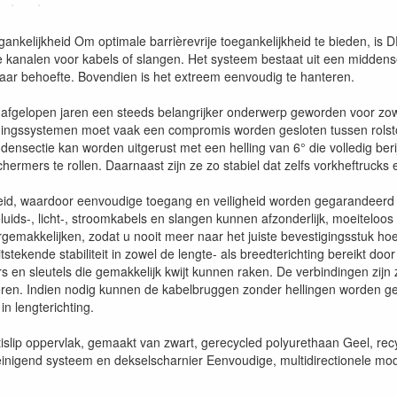
nkelijkheid Om optimale barrièrevrije toegankelijkheid te bieden, 
kanalen voor kabels of slangen. Het systeem bestaat uit een middensect
aar behoefte. Bovendien is het extreem eenvoudig te hanteren.
e afgelopen jaren een steeds belangrijker onderwerp geworden voor zow
gssystemen moet vaak een compromis worden gesloten tussen rolstoelt
ensectie kan worden uitgerust met een helling van 6° die volledig ber
hermers te rollen. Daarnaast zijn ze zo stabiel dat zelfs vorkheftruc
id, waardoor eenvoudige toegang en veiligheid worden gegarandeerd o
uids-, licht-, stroomkabels en slangen kunnen afzonderlijk, moeiteloos
akkelijken, zodat u nooit meer naar het juiste bevestigingsstuk hoe
stekende stabiliteit in zowel de lengte- als breedterichting bereikt do
s en sleutels die gemakkelijk kwijt kunnen raken. De verbindingen zij
randeren. Indien nodig kunnen de kabelbruggen zonder hellingen worden g
in lengterichting.
slip oppervlak, gemaakt van zwart, gerecycled polyurethaan Geel, rec
inigend systeem en dekselscharnier Eenvoudige, multidirectionele modu