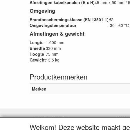
Afmetingen kabelkanalen (B x H)
45 mm x 50 mm / 
Omgeving
Brandbeschermingsklasse (EN 13501-1)
B2
Omgevingstemperatuur
-30 - 60 °C
Afmetingen & gewicht
Lengte
1.000 mm
Breedte
330 mm
Hoogte
75 mm
Gewicht
13,5 kg
Productkenmerken
Merken
VERZENDING
DISC
Welkom! Deze website maakt geb
Herroepingslink aanvragen
Herroe