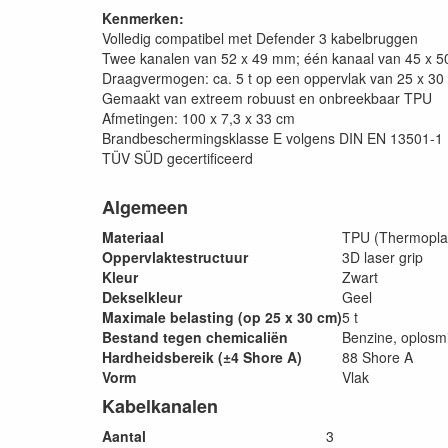
Kenmerken:
Volledig compatibel met Defender 3 kabelbruggen
Twee kanalen van 52 x 49 mm; één kanaal van 45 x 
Draagvermogen: ca. 5 t op een oppervlak van 25 x 30
Gemaakt van extreem robuust en onbreekbaar TPU
Afmetingen: 100 x 7,3 x 33 cm
Brandbeschermingsklasse E volgens DIN EN 13501-1 (
TÜV SÜD gecertificeerd
Algemeen
Materiaal
TPU (Thermoplas
Oppervlaktestructuur
3D laser grip
Kleur
Zwart
Dekselkleur
Geel
Maximale belasting (op 25 x 30 cm)
5 t
Bestand tegen chemicaliën
Benzine, oplosmi
Hardheidsbereik (±4 Shore A)
88 Shore A
Vorm
Vlak
Kabelkanalen
Aantal
3