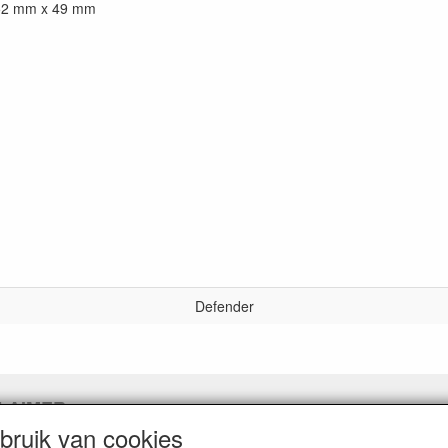
52 mm x 49 mm
Defender
LAIMER
ruik van cookies
pingslink aanvragen