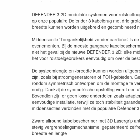
DEFENDER 3 2D modulaire systemen voor rolstoeltoega
op onze populaire Defender 3 kabelbrug met drie grote 
breedte kunnen worden uitgebreid en gecombineerd n
Middensectie 'Toegankelijkheid zonder barrières' is d
evenementen. Bij de meeste gangbare kabelbeschermin
niet het geval bij de nieuwe DEFENDER 3 2D: elke midd
het voor rolstoelgebruikers eenvoudig om over de besc
De systeemlengte en -breedte kunnen worden uitgebre
zijn, zoals bij stroomgeneratoren of FOH-gebieden. Gel
rondom symmetrisch ontworpen om de montage te vergem
nodig. Dankzij de symmetrische opstelling wordt een uit
Bovendien zijn er geen losse onderdelen zoals adapter
eenvoudige installatie, terwijl ze toch stabiliteit ga
middensecties verbinden met de populaire Defender 3 
Zware allround kabelbeschermer met 3D Lasergrip anti
stevig vergrendelingsmechanisme, gepatenteerd zelfre
breedte en lengte