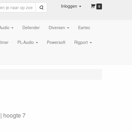
Inloggen
Zoeken
0
Audio
Defender
Diversen
Eartec
lmer
PL-Audio
Powersoft
Rigport
| hoogte 7