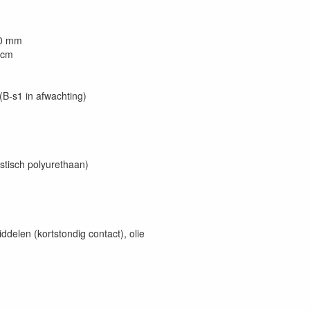
50 mm
 cm
B-s1 in afwachting)
tisch polyurethaan)
ddelen (kortstondig contact), olie