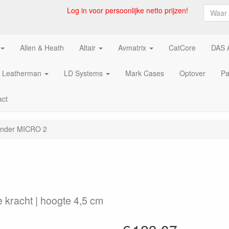
Log in voor persoonlijke netto prijzen!
Allen & Heath
Altair
Avmatrix
CatCore
DAS 
Leatherman
LD Systems
Mark Cases
Optover
Pa
act
ender MICRO 2
 kracht | hoogte 4,5 cm