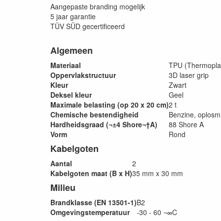
Aangepaste branding mogelijk
5 jaar garantie
TÜV SÜD gecertificeerd
Algemeen
Materiaal
TPU (Thermoplas
Oppervlakstructuur
3D laser grip
Kleur
Zwart
Deksel kleur
Geel
Maximale belasting (op 20 x 20 cm)
2 t
Chemische bestendigheid
Benzine, oplosmi
Hardheidsgraad (¬±4 Shore¬†A)
88 Shore A
Vorm
Rond
Kabelgoten
Aantal
2
Kabelgoten maat (B x H)
35 mm x 30 mm
Milieu
Brandklasse (EN 13501-1)
B2
Omgevingstemperatuur
-30 - 60 ¬∞C