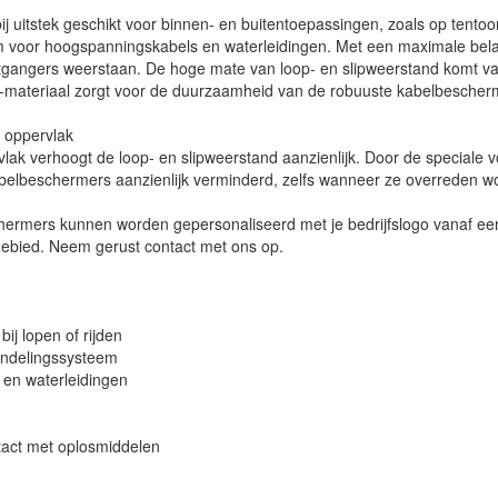
tstek geschikt voor binnen- en buitentoepassingen, zoals op tentoonst
mm voor hoogspanningskabels en waterleidingen. Met een maximale bela
ngers weerstaan. De hoge mate van loop- en slipweerstand komt van 
-materiaal zorgt voor de duurzaamheid van de robuuste kabelbescher
 oppervlak
ak verhoogt de loop- en slipweerstand aanzienlijk. Door de speciale vo
elbeschermers aanzienlijk verminderd, zelfs wanneer ze overreden wo
ermers kunnen worden gepersonaliseerd met je bedrijfslogo vanaf een 
gebied. Neem gerust contact met ons op.
ij lopen of rijden
endelingssysteem
 en waterleidingen
ntact met oplosmiddelen