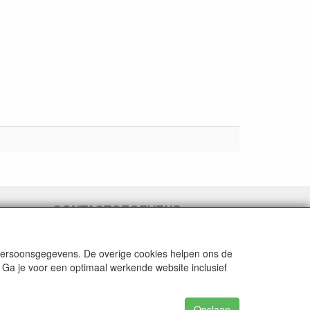
CONTACTGEGEVENS
Fabulous Sales
Grotestraat 69C
 persoonsgegevens. De overige cookies helpen ons de
5141 JN Waalwijk
 Ga je voor een optimaal werkende website inclusief
E-mail:
info@fabuloussales.nl
Telefoon:
0416 - 33 14 13
Opslaan