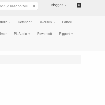
Inloggen
Zoeken
0
Audio
Defender
Diversen
Eartec
lmer
PL-Audio
Powersoft
Rigport