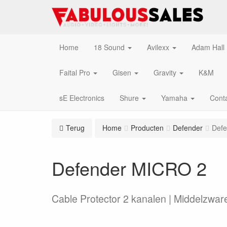
Home
18 Sound
Avilexx
Adam Hall
Faital Pro
Gisen
Gravity
K&M
sE Electronics
Shure
Yamaha
Cont
Terug
Home
Producten
Defender
Def
Defender MICRO 2
Cable Protector 2 kanalen | Middelzware