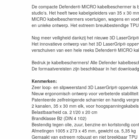
De compacte Defender® MICRO kabelbeschermer is bij ui
studio's. Het heeft twee kabelgeleiders van 35 x 30 
MICRO kabelbeschermers voertuigen, wagens en voetga
en unieke ontwerp. Het extreem breukbestendige TPU
Nog meer veiligheid dankzij het nieuwe 3D LaserGrip®
Het innovatieve ontwerp van het 3D LaserGrip® oppervl
verschuiven van een hele reeks Defender® MICRO kab
Bedruk je kabelbeschermers! Alle Defender kabelbesch
De formaatvereisten zijn beschikbaar in het download
Kenmerken:
Zeer loop- en slipweerstand 3D LaserGrip® oppervlak
Nieuw ergonomisch ontwerp voor verbeterde stabiliteit b
Patenteerde zelfreinigende scharnier en handig vergr
2 kanalen, 35 x 30 mm elk, voor hoogspanningskabels
Belastbaarheid ca. 2 t/20 x 20 cm
Brandklasse B2 (DIN 4 102)
Bestendig tegen olie, zuur, benzine en kortstondig co
Afmetingen 1005 x 273 x 45 mm, gewicht ca. 5,35 kg
Gemaakt van extreem robuust en niet breekbaar TPU