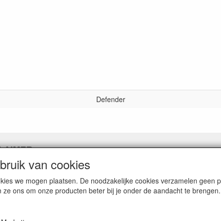
Defender
LAIMER
ruik van cookies
pingslink aanvragen
cookies we mogen plaatsen. De noodzakelijke cookies verzamelen geen
n ze ons om onze producten beter bij je onder de aandacht te brengen.