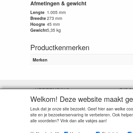
Afmetingen & gewicht
Lengte
1.005 mm
Breedte
273 mm
Hoogte
45 mm
Gewicht
5,35 kg
Productkenmerken
Merken
VERZENDING
DISC
Welkom! Deze website maakt geb
Herroepingslink aanvragen
Herroe
Leuk dat je onze site bezoekt. Geef hier aan welke 
site en je bezoekerservaring te verbeteren. Ook helpe
alle voordelen? Vink dan alle vakjes aan!