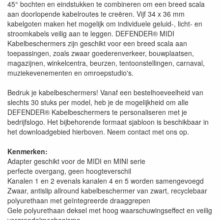
45° bochten en eindstukken te combineren om een breed scala
aan doorlopende kabelroutes te creëren. Vijf 34 x 36 mm
kabelgoten maken het mogelijk om individuele geluid-, licht- en
stroomkabels veilig aan te leggen. DEFENDER® MIDI
Kabelbeschermers zijn geschikt voor een breed scala aan
toepassingen, zoals zwaar goederenverkeer, bouwplaatsen,
magazijnen, winkelcentra, beurzen, tentoonstellingen, carnaval,
muziekevenementen en omroepstudio's.
Bedruk je kabelbeschermers! Vanaf een bestelhoeveelheid van
slechts 30 stuks per model, heb je de mogelijkheid om alle
DEFENDER® Kabelbeschermers te personaliseren met je
bedrijfslogo. Het bijbehorende formaat sjabloon is beschikbaar in
het downloadgebied hierboven. Neem contact met ons op.
Kenmerken:
Adapter geschikt voor de MIDI en MINI serie
perfecte overgang, geen hoogteverschil
Kanalen 1 en 2 evenals kanalen 4 en 5 worden samengevoegd
Zwaar, antislip allround kabelbeschermer van zwart, recyclebaar
polyurethaan met geïntegreerde draaggrepen
Gele polyurethaan deksel met hoog waarschuwingseffect en veilig