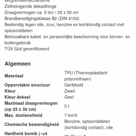
vergrendelmechanisme
Zelfreinigende dekselhinge
Draagvermogen ca. 5 ton / 25 x 30 cm
Brandbeveiligingsklasse B2 (DIN 4102)
Bestendig tegen olie, zuur, benzine en kortstondig contact met
oplosmiddelen
Betrouwbare kabel- en persoonlijke bescherming voor binnen- en
buitengebruik
TÜV Süd gecertificeerd
Algemeen
TPU (Thermoplastisch
Materiaal
polyurethaan)
Oppervlakte structuur
Geribbeld
Kleur
Zwart
Kleur deksel
Geel
Maximaal draagvermogen
5 t
(op 25 x 30 cm)
Max. doelsnelheid
7 km/h
Benzine, oplosmiddelen
Chemische bestendigheid
(kortstondig contact), olie
Hardheid bereik (¬±4