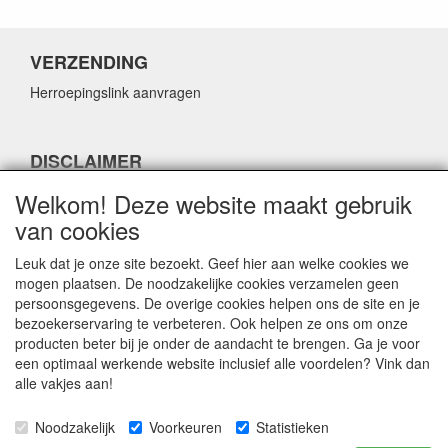
VERZENDING
Herroepingslink aanvragen
DISCLAIMER
Herroepingslink aanvragen
Welkom! Deze website maakt gebruik
van cookies
Leuk dat je onze site bezoekt. Geef hier aan welke cookies we
mogen plaatsen. De noodzakelijke cookies verzamelen geen
persoonsgegevens. De overige cookies helpen ons de site en je
CONTACTGEGEVENS
bezoekerservaring te verbeteren. Ook helpen ze ons om onze
producten beter bij je onder de aandacht te brengen. Ga je voor
Fabulous Sales
een optimaal werkende website inclusief alle voordelen? Vink dan
Grotestraat 69C
alle vakjes aan!
5141 JN Waalwijk
Noodzakelijk
Voorkeuren
Statistieken
E-mail:
info@fabuloussales.nl