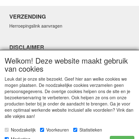
VERZENDING
Herroepingslink aanvragen
DISCLAIMER
Herroepingslink aanvragen
Welkom! Deze website maakt gebruik
van cookies
Leuk dat je onze site bezoekt. Geef hier aan welke cookies we
mogen plaatsen. De noodzakelijke cookies verzamelen geen
persoonsgegevens. De overige cookies helpen ons de site en je
CONTACTGEGEVENS
bezoekerservaring te verbeteren. Ook helpen ze ons om onze
producten beter bij je onder de aandacht te brengen. Ga je voor
Fabulous Sales
een optimaal werkende website inclusief alle voordelen? Vink dan
Grotestraat 69C
alle vakjes aan!
5141 JN Waalwijk
Noodzakelijk
Voorkeuren
Statistieken
E-mail:
info@fabuloussales.nl
Telefoon:
0416 - 33 14 13